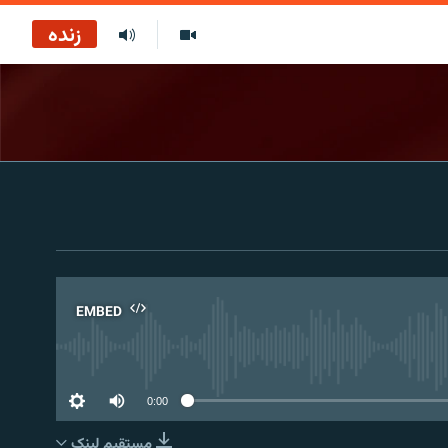
زنده
EMBED
No 
0:00
مستقیم لېنک