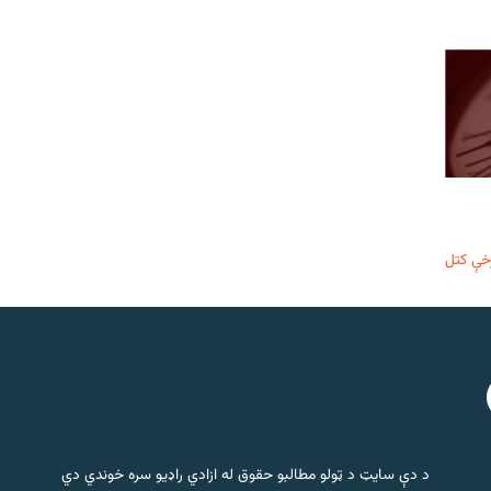
خې کتل
د دې سایټ د ټولو مطالبو حقوق له ازادي راډیو سره خوندي دي