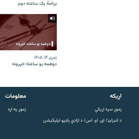
برنامۀ یک ساعته دوم
زمری ۱۴, ۱۴۰۵
دوهمه یو ساعته خپرونه
دري پاڼه
Azadi English
اړيکه
معلومات
راسره ملګري شئ
زموږ سره اړیکې
زموږ په اړه
د انډرایډ/ ای. او. اس/ د ازادي راډیو اپلېکېشن
د ازادې اروپا/ ازادي راډيو ټولې پاڼې