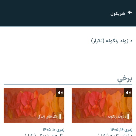
اړیکه
شريکول
دري پاڼه
Azadi English
د ژوند رنګونه (تکرار)
راسره ملګري شئ
برخې
د ازادې اروپا/ ازادي راډيو ټولې پاڼې
زمری ۱۶, ۱۴۰۵
زمری ۱۰, ۱۴۰۵