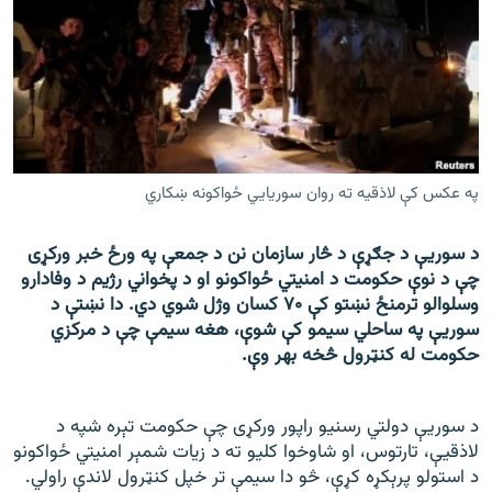
اړیکه
دري پاڼه
Azadi English
راسره ملګري شئ
په عکس کې لاذقیه ته روان سوریايي ځواکونه ښکاري
د سوریې د جګړې د څار سازمان نن د جمعې په ورځ خبر ورکړی
د ازادې اروپا/ ازادي راډيو ټولې پاڼې
چې د نوې حکومت د امنیتي ځواکونو او د پخواني رژیم د وفادارو
وسلوالو ترمنځ نښتو کې ۷۰ کسان وژل شوي دي. دا نښتې د
سوریې په ساحلي سیمو کې شوې، هغه سیمې چې د مرکزي
حکومت له کنټرول څخه بهر وې.
د سوریې دولتي رسنیو راپور ورکړی چې حکومت تېره شپه د
لاذقیې، تارتوس، او شاوخوا کلیو ته د زیات شمېر امنیتي ځواکونو
د استولو پرېکړه کړې، څو دا سیمې تر خپل کنټرول لاندې راولي.