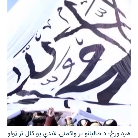
هره ورځ؛ د طالبانو تر واکمنۍ لاندې یو کال تر ټولو