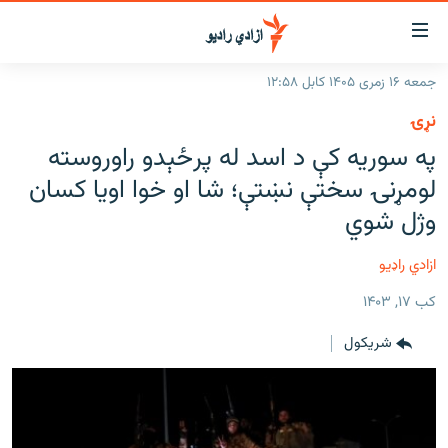
اسرسۍ
ړ
جمعه ۱۶ زمری ۱۴۰۵ کابل ۱۲:۵۸
ېنکونه
کورپاڼه
نړۍ
صلي
راپورونه
په سوریه کې د اسد له پرځېدو راوروسته
تن
خبرونه
افغانستان
لومړنۍ سختې نښتې؛ شا او خوا اویا کسان
ه
رتلل
د خپرونو جدول
وژل شوي
سیمه
افغانستان
صلي
مرکې
نړۍ
منځنی ختیځ
ېنو
ازادي راډیو
ه
اونیزې خپرونې
نړۍ
رتلل
کب ۱۷, ۱۴۰۳
انځوریزه برخه
شريکول
ټون
ورزش
اڼې
ه
د کډوالۍ بحران
راجعه
'کووېډ-۱۹'