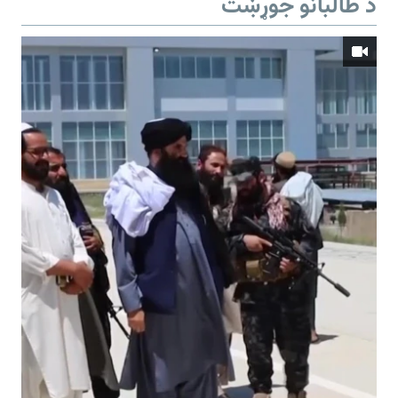
د طالبانو جوړښت