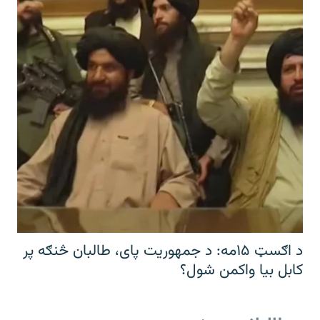
د اګسټ ۱۵مه: د جمهوریت پای، طالبان څنګه پر
کابل بیا واکمن شول؟