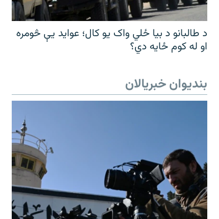
د طالبانو د بیا ځلي واک یو کال؛ عواید یې څومره
او له کوم ځایه دي؟
بندیوان خبریالان