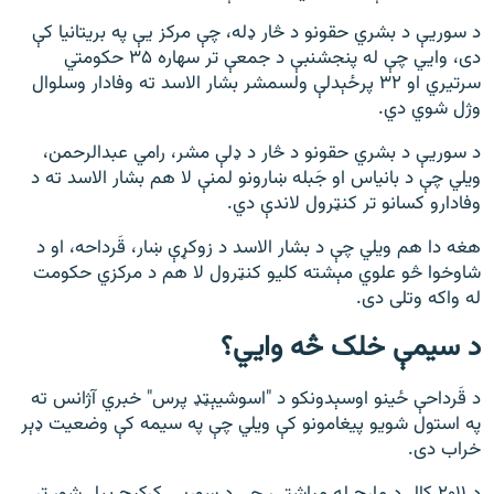
د سوریې د بشري حقونو د څار ډله، چې مرکز یې په بریتانیا کې
دی، وایي چې له پنجشنبې د جمعې تر سهاره ۳۵ حکومتي
سرتیري او ۳۲ پرځېدلې ولسمشر بشار الاسد ته وفادار وسلوال
وژل شوي دي.
د سوریې د بشري حقونو د څار د ډلې مشر، رامي عبدالرحمن،
ویلي چې د بانیاس او جَبله ښارونو لمنې لا هم بشار الاسد ته د
وفادارو کسانو تر کنټرول لاندې دي.
هغه دا هم ویلي چې د بشار الاسد د زوکړې ښار، قَرداحه، او د
شاوخوا څو علوي مېشته کلیو کنټرول لا هم د مرکزي حکومت
له واکه وتلی دی.
د سیمې خلک څه وايي؟
د قَرداحې ځینو اوسېدونکو د "اسوشیېټډ پرس" خبري آژانس ته
په استول شویو پیغامونو کې ویلي چې په سیمه کې وضعیت ډېر
خراب دی.
د ۲۰۱۱ کال د مارچ له میاشتې، چې د سوریې کړکېچ پیل شو، تر