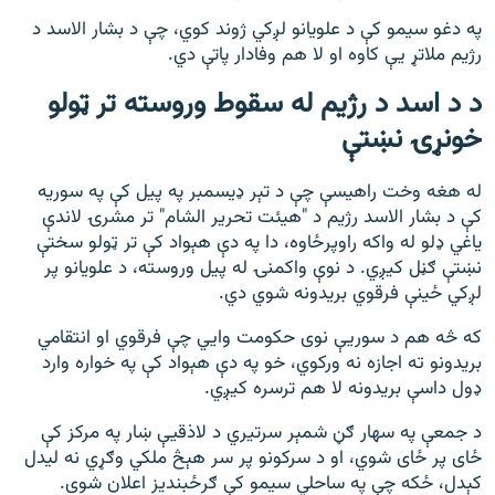
په دغو سیمو کې د علویانو لږکي ژوند کوي، چې د بشار الاسد د
رژیم ملاتړ یې کاوه او لا هم وفادار پاتې دي.
د د اسد د رژیم له سقوط وروسته تر ټولو
خونړۍ نښتې
له هغه وخت راهیسې چې د تېر ډیسمبر په پیل کې په سوریه
کې د بشار الاسد رژیم د "هیئت تحریر الشام" تر مشرۍ لاندې
یاغي ډلو له واکه راوپرځاوه، دا په دې هېواد کې تر ټولو سختې
نښتې ګڼل کیږي. د نوې واکمنۍ له پیل وروسته، د علویانو پر
لږکي ځینې فرقوي بریدونه شوي دي.
که څه هم د سوریې نوی حکومت وايي چې فرقوي او انتقامي
بریدونو ته اجازه نه ورکوي، خو په دې هېواد کې په خواره وارد
ډول داسې بریدونه لا هم ترسره کیږي.
د جمعې په سهار ګڼ شمېر سرتیري د لاذقیې ښار په مرکز کې
ځای پر ځای شوي، او د سرکونو پر سر هېڅ ملکي وګړي نه لیدل
کېدل، ځکه چې په ساحلي سیمو کې ګرځبندیز اعلان شوی.