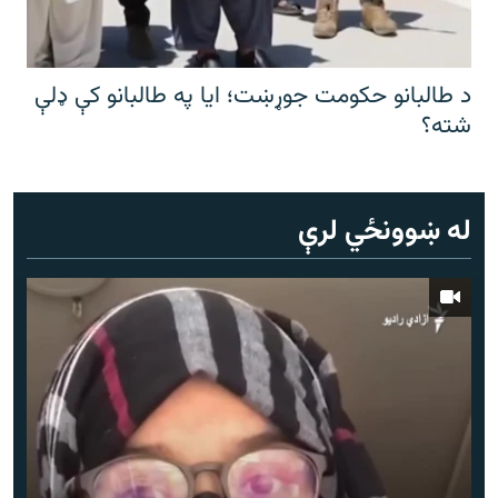
د طالبانو حکومت جوړښت؛ ایا په طالبانو کې ډلې
شته؟
له ښوونځي لرې