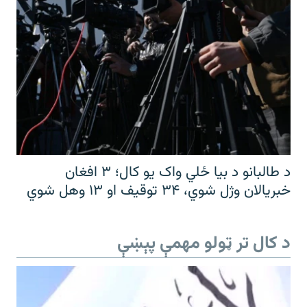
د طالبانو د بیا ځلي واک یو کال؛ ۳ افغان
خبریالان وژل شوي، ۳۴ توقیف او ۱۳ وهل شوي
د کال تر ټولو مهمې پېښې