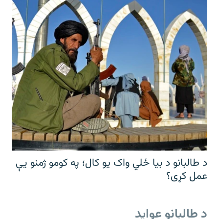
د طالبانو د بیا ځلي واک یو کال؛ په کومو ژمنو یې
عمل کړی؟
د طالبانو عواید