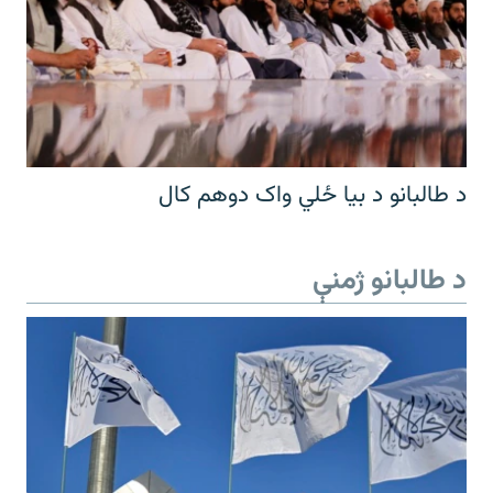
د طالبانو د بیا ځلي واک دوهم کال
د طالبانو ژمنې