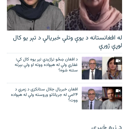
له افغانستانه د یوې وتلې خبریالې د تېر يو کال
لوړې ژورې
د افغان ښځو تراژیدي تېر یوه کال کې؛
غفاري ولې له هېواده ووته او ولې بېرته
ستنه شوه؟
افغان خبریال جلال ستانکزی د زمري د
۲۴مې له جریاناتو وروسته ولې له هېواده
ووت؟
د زړه خبرې