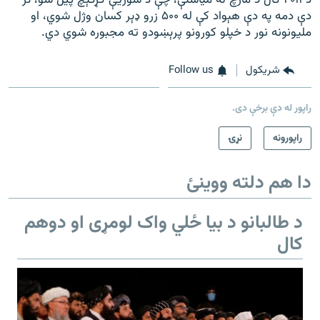
دې دمه په دې هېواد کې له ۵۰۰ زرو ډېر کسان وژل شوي، او
ملیونونه نور د خپلو کورونو پرېښودو ته مجبوره شوي دي.
شريکول
Follow us
راپور له دې برخې دی.
راپورونه
نړۍ
دا هم دلته ووینئ
د طالبانو د بیا ځلي واک لومړی او دوهم
کال