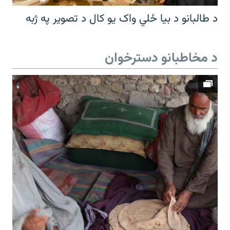
د طالبانو د بیا ځلي واک یو کال د تصویر په ژبه
د مخاطبانو دسترخوان