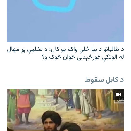
د طالبانو د بیا ځلي واک یو کال؛ د تخلیې پر مهال
له الوتکې غورځېدلی ځوان څوک و؟
د کابل سقوط