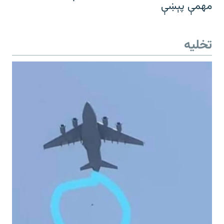
مهمې پېښې
تخلیه