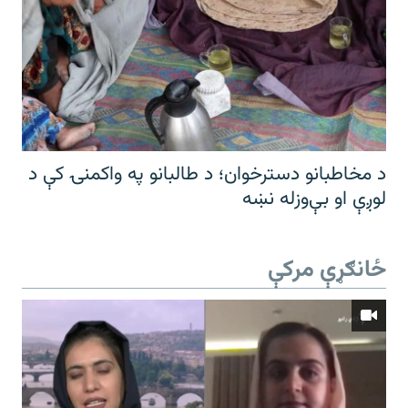
د مخاطبانو دسترخوان؛ د طالبانو په واکمنۍ کې د
لوږې او بې‌وزله نښه
ځانګړې مرکې