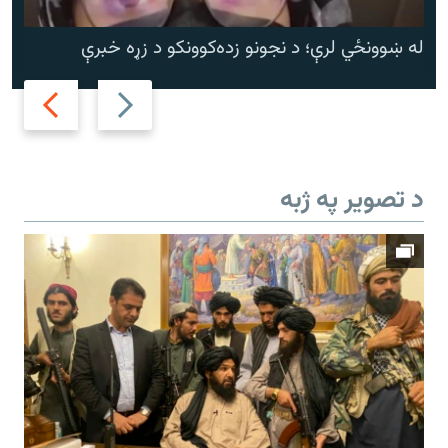
له ښوونځي لرې؛ د نجونو زده‌کوونکو د زړه خبرې
Next
Previous
slide
slide
د تصویر په ژبه