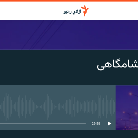
شامگاهی
media source currently available
29:59