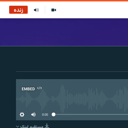
زنده
EMBED
No 
0:00
مستقیم لېنک