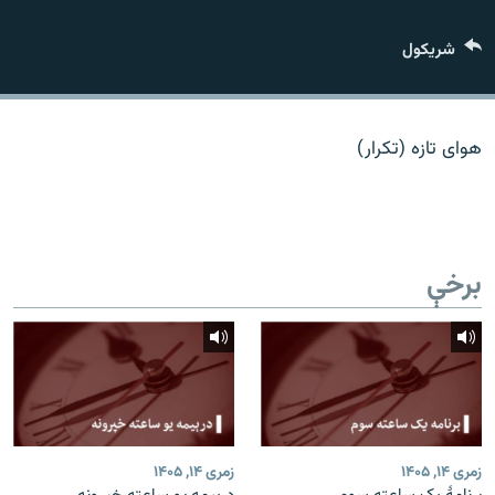
اړیکه
شريکول
دري پاڼه
Azadi English
هوای تازه (تکرار)
راسره ملګري شئ
برخې
د ازادې اروپا/ ازادي راډيو ټولې پاڼې
زمری ۱۴, ۱۴۰۵
زمری ۱۴, ۱۴۰۵