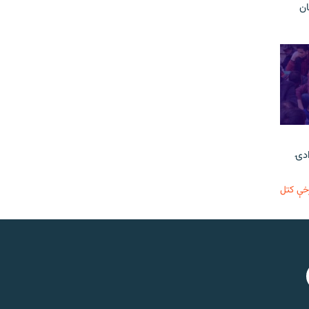
ن
ادۍ
خې کتل