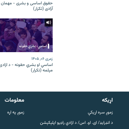
حقوق اساسی و بشری - مهمان
آزادی (تکرار)
زمری ۰۶, ۱۴۰۵
اساسي او بشري حقونه - د ازادۍ
مېلمه (تکرار)
دري پاڼه
Azadi English
اړيکه
معلومات
راسره ملګري شئ
زموږ سره اړیکې
زموږ په اړه
د انډرایډ/ ای. او. اس/ د ازادي راډیو اپلېکېشن