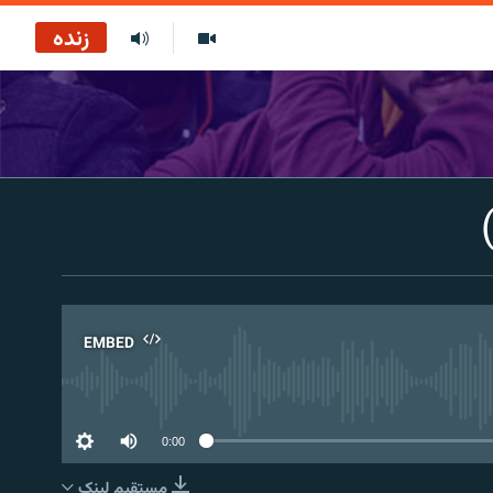
زنده
EMBED
No 
0:00
مستقیم لېنک