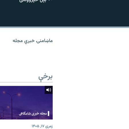
اړیکه
ماښامنۍ خبري مجله
برخې
زمری ۱۷, ۱۴۰۵