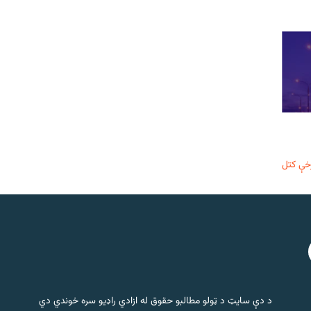
خې کتل
د دې سایټ د ټولو مطالبو حقوق له ازادي راډیو سره خوندي دي