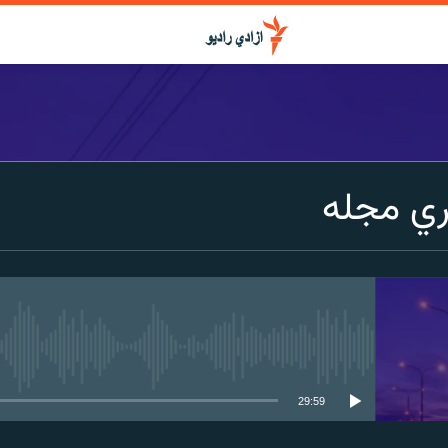
ي مجله
media source currently available
29:59