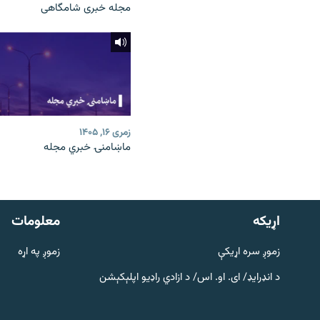
مجله خبری شامگاهی
زمری ۱۶, ۱۴۰۵
ماښامنۍ خبري مجله
دري پاڼه
Azadi English
اړيکه
معلومات
راسره ملګري شئ
زموږ سره اړیکې
زموږ په اړه
د انډرایډ/ ای. او. اس/ د ازادي راډیو اپلېکېشن
د ازادې اروپا/ ازادي راډيو ټولې پاڼې