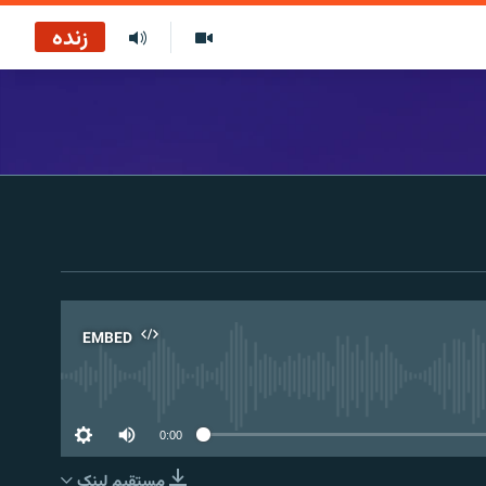
زنده
EMBED
No 
0:00
مستقیم لېنک