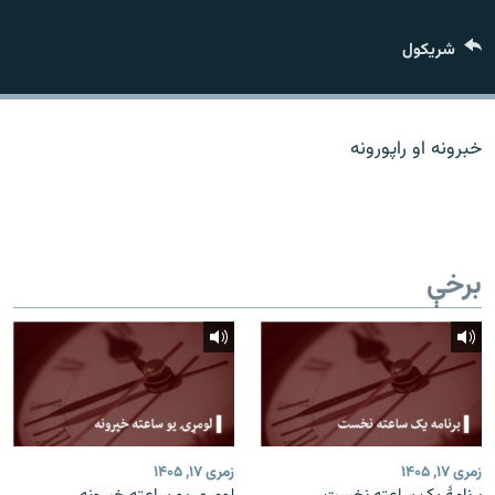
اړیکه
شريکول
دري پاڼه
Azadi English
خبرونه او راپورونه
راسره ملګري شئ
برخې
د ازادې اروپا/ ازادي راډيو ټولې پاڼې
زمری ۱۷, ۱۴۰۵
زمری ۱۷, ۱۴۰۵