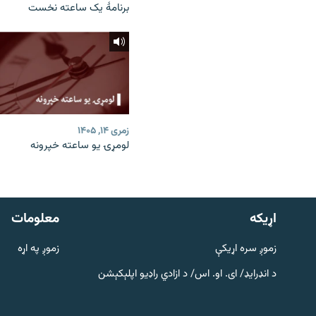
برنامۀ یک ساعته نخست
زمری ۱۴, ۱۴۰۵
لومړۍ یو ساعته خپرونه
دري پاڼه
Azadi English
اړيکه
معلومات
راسره ملګري شئ
زموږ سره اړیکې
زموږ په اړه
د انډرایډ/ ای. او. اس/ د ازادي راډیو اپلېکېشن
د ازادې اروپا/ ازادي راډيو ټولې پاڼې