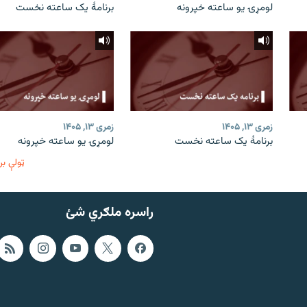
لومړۍ یو ساعته خپرونه
برنامۀ یک ساعته نخست
زمری ۱۳, ۱۴۰۵
زمری ۱۳, ۱۴۰۵
برنامۀ یک ساعته نخست
لومړۍ یو ساعته خپرونه
ټولې بر
راسره ملګري شئ