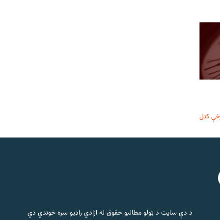
خې کتل
د دې سایټ د ټولو مطالبو حقوق له ازادي راډیو سره خوندي دي