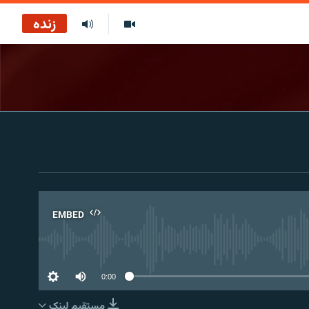
زنده
EMBED
No 
0:00
مستقیم لېنک