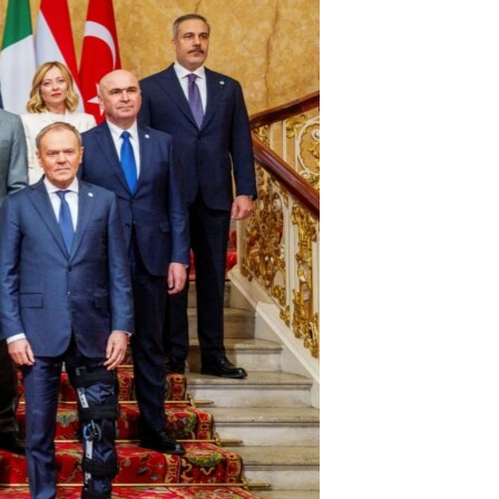
اړیکه