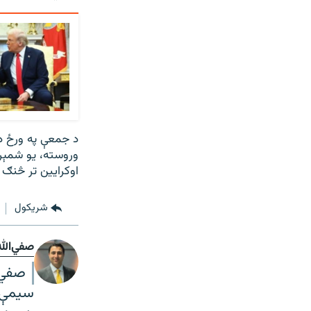
د جمعې په ورځ د 
وروسته، یو شمېر ا
اوکرایین تر څنګ 
شريکول
صفي‌الل
صفي ا
سیمې ا