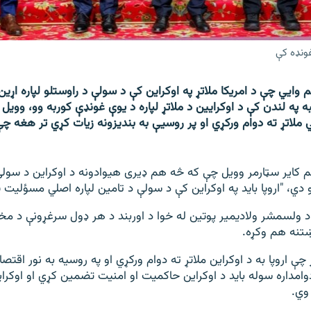
غونډه کې
م وایي چې د امریکا ملاتړ په اوکراین کې د سولې د راوستلو لپاره اړین
په لندن کې د اوکرایین د ملاتړ لپاره د یوې غونډې کوربه وو، وویل چ
 ملاتړ ته دوام ورکړي او پر روسیې به بندیزونه زیات کړي تر هغه چې
ظم کایر سټارمر وویل چې که څه هم ډیری هیوادونه د اوکراین د سول
دي، "اروپا باید په اوکراین کې د سولې د تامین لپاره اصلي مسؤلیت پ
 ولسمشر ولادیمیر پوتین له خوا د اوربند د هر ډول سرغړونې د مخن
وښتنه هم وکړه.
 چې اروپا به د اوکراین ملاتړ ته دوام ورکړي او په روسیه به نور اقتصا
امداره سوله باید د اوکراین حاکمیت او امنیت تضمین کړي او اوکراین
وي.