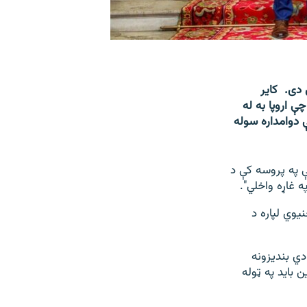
 دی. کایر
ې اروپا به له
 دوامداره سوله
ې په پروسه کې د
ه غاړه واخلي".
یوي لپاره د
دي بندیزونه
 باید په ټوله