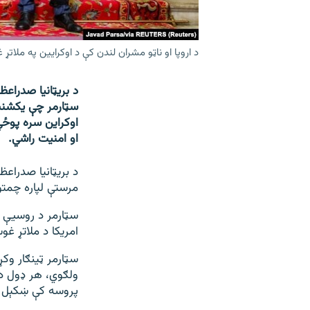
د اروپا او ناټو مشران لندن کې د اوکرایین په ملاتړ 
د بریټانیا صدراعظ
سټارمر چې یکشنبه 
اوکراین سره پوځي
او امنیت راشي.
د بریټانیا صدراع
مرستې لپاره چمتو 
سټارمر د روسیې د
امریکا د ملاتړ غ
سټارمر ټینګار وکړ
ولګوي، هر ډول دو
پروسه کې ښکېل 