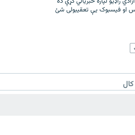
زادي راډیو لپاره خبریالي کړې ده
کس او فیسبوک یې تعقیبولی شئ
کال