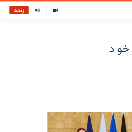
زنده
 خو د