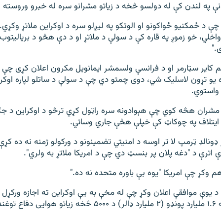
نې په لندن کې له دولسو څخه د زیاتو مشرانو سره له خبرو وروسته 
 چې د ځمکنیو ځواکونو او الوتکو په لیږلو سره د اوکراین ملاتړ وکړي. ا
خلي، خو زموږ په قاره کې د سولې د ملاتړ او د دې هڅو د بریالیتوب ل
."
ظم کایر سټارمر او د فرانسې ولسمشر ایمانویل مکرون اعلان کړی چې
ره یو تړون لاسلیک شي، دوی چمتو دي چې د سولې د ساتلو لپاره اوکرای
واستوي.
 مشران هڅه کوي چې هېوادونه سره راټول کړي ترڅو د اوکراین د جګ
ه ایتلاف په چوکاټ کې خپلې هڅې جاري وساتي.
ډونالډ ټرمپ لا تر اوسه د امنیتي تضمینونو د ورکولو ژمنه نه ده کړې
 اترې د "دغه پلان پر بنسټ دي چې د امریکا ملاتړ به ولري".
هم وکړ چې امریکا "یوه بې باوره متحده نه ده."
د یوې موافقې اعلان وکړ چې له مخې به یې اوکراین ته اجازه ورکړل
برتانوي صادراتو په ۱.۶ ملیارد پونډو (۲ ملیارد ډالر) د ۵۰۰۰ څخه زی