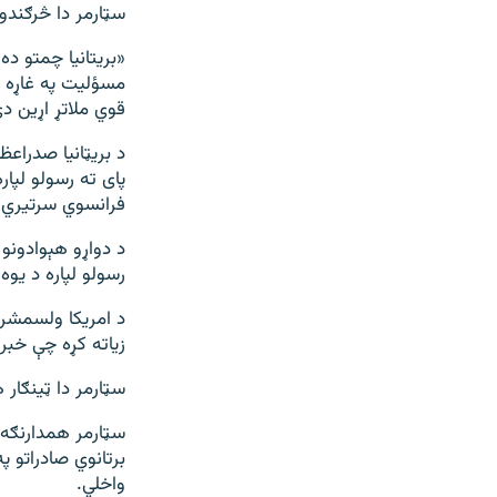
سټارمر دا څرګندو
«بریتانیا چمتو ده
مسؤلیت په غاړه وا
قوي ملاتړ اړین دی
د بریټانیا صدراع
پای ته رسولو لپا
فرانسوي سرتیري 
د دواړو هېوادونو
رسولو لپاره د یو
د امریکا ولسمشر 
زیاته کړه چې خبرې
سټارمر دا ټینګار 
سټارمر همدارنګه 
واخلي.