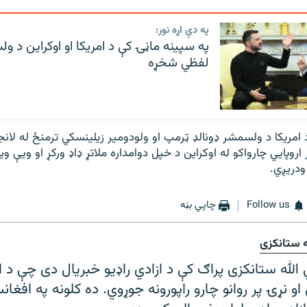
په دې اړه نور:
په سپینه ماڼۍ کې د امریکا او اوکراین د و
لفظي شخړه
امریکا د ولسمشر ډونالډ ټرمپ او ولودومیر زیلینسکي ترمنځ له لانج
روپايي چارواکو له اوکراین د خپل دوامداره ملاتړ ډاډ ورکړ او ویې و
ودریږي.
Follow us
چاپي بڼه
ه ستانکزی
لله ستانکزی پراګ کې د ازادي راډیو خبریال دی چې د ا
و نړۍ پر روانو چارو راپورونه جوړوي. ده کلونه په افغان