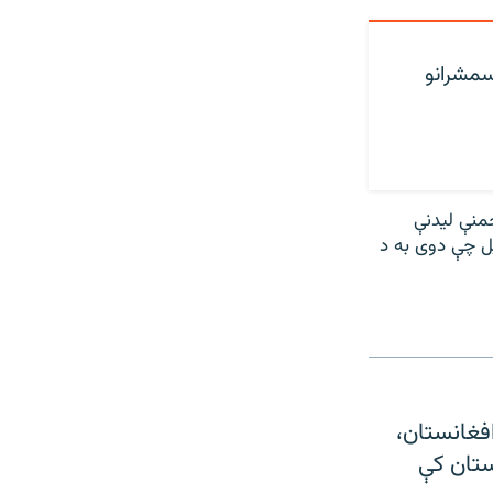
لسمشرانو
منې لیدنې
یل چې دوی به د
فغانستان،
ستان کې