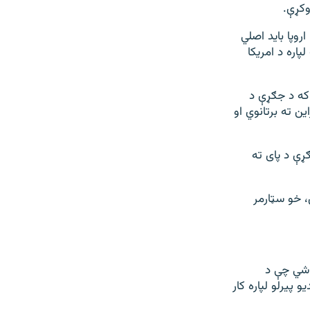
وکړې.
روپا باید اصلي
پاره د امریکا
 که د جګړې د
ن ته برتانوي او
ړې د پای ته
، خو سټارمر
 شي چې د
اتو هوایی دفاع توغندیو پیرلو لپاره کار