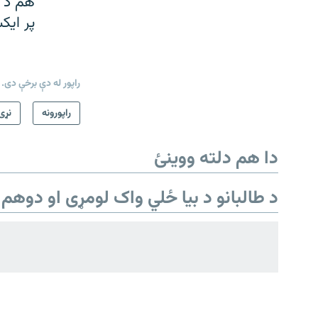
هم د ا
پر ای
راپور له دې برخې دی.
دري پاڼه
راپورونه
نړۍ
Azadi English
دا هم دلته ووینئ
راسره ملګري شئ
د طالبانو د بیا ځلي واک لومړی او دوهم 
د ازادې اروپا/ ازادي راډيو ټولې پاڼې