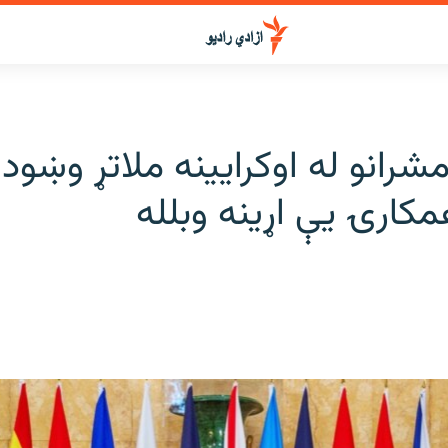
مشرانو له اوکرایینه ملاتړ وښود
مکارۍ یې اړینه وبلله