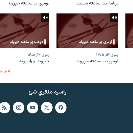
برنامۀ یک ساعته نخست
لومړۍ یو ساعته خپرونه
زمری ۱۳, ۱۴۰۵
زمری ۱۲, ۱۴۰۵
لومړۍ یو ساعته خپرونه
خبرونه او راپورونه
ټولې بر
راسره ملګري شئ