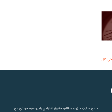
خې کتل
د دې سایټ د ټولو مطالبو حقوق له ازادي راډیو سره خوندي دي