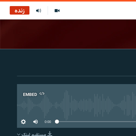
زنده
EMBED
No 
0:00
مستقیم لېنک