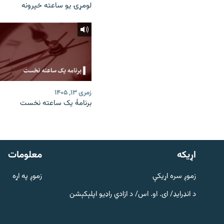
لومړۍ یو ساعته خپرونه
زمری ۱۳, ۱۴۰۵
برنامۀ یک ساعته نخست
دري پاڼه
Azadi English
اړيکه
معلومات
راسره ملګري شئ
زموږ سره اړیکې
زموږ په اړه
د انډرایډ/ ای. او. اس/ د ازادي راډیو اپلېکېشن
د ازادې اروپا/ ازادي راډيو ټولې پاڼې