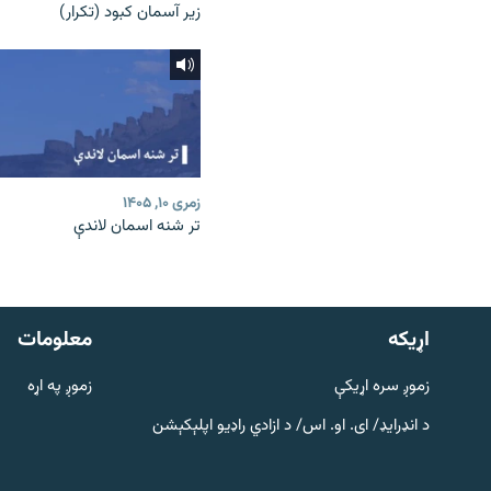
زیر آسمان کبود (تکرار)
زمری ۱۰, ۱۴۰۵
تر شنه اسمان لاندې
دري پاڼه
Azadi English
اړيکه
معلومات
راسره ملګري شئ
زموږ سره اړیکې
زموږ په اړه
د انډرایډ/ ای. او. اس/ د ازادي راډیو اپلېکېشن
د ازادې اروپا/ ازادي راډيو ټولې پاڼې