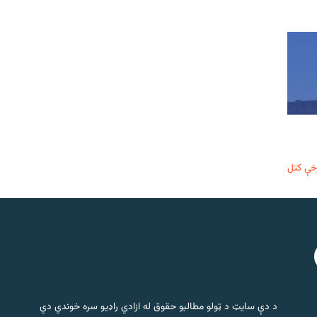
خې کتل
د دې سایټ د ټولو مطالبو حقوق له ازادي راډیو سره خوندي دي