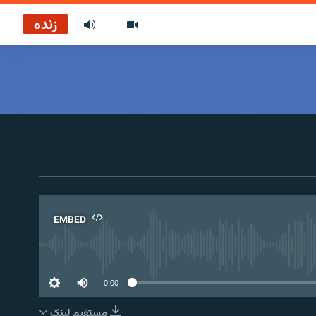
زنده
EMBED
No 
0:00
مستقیم لېنک