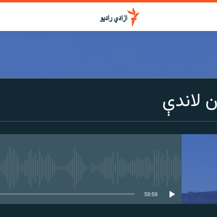
 لاندې
media source currently available
59:59