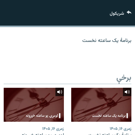
اړیکه
شريکول
دري پاڼه
Azadi English
برنامۀ یک ساعته نخست
راسره ملګري شئ
برخې
د ازادې اروپا/ ازادي راډيو ټولې پاڼې
زمری ۱۶, ۱۴۰۵
زمری ۱۶, ۱۴۰۵