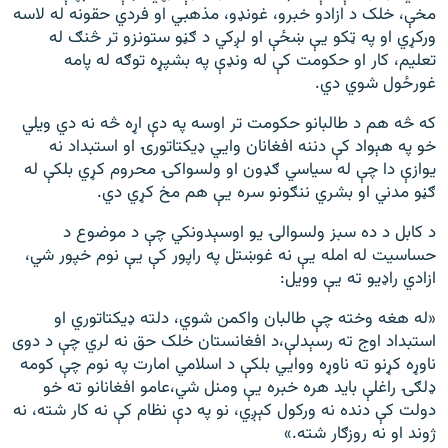
مخې، خلک د ازادو خبرو، غونډو، مذهبي او فردي حقونه له لاسه
ورکړي او په ټکو یې ښځې او لږکي د ګڼو ستونزو تر څنګ له
تعلیم، کار او حکومت کې له ونډې په بشپړه توګه له پامه
غورځول شوي دي.
که څه هم د طالبانو حکومت تر اوسه په دې اړه څه نه دي ویلي
خو په هېواد کې دننه افغانان وایي ډیکتاتورۍ او استبداد نه
یوازې دا چې له سیاسي ګډون او ولسواکۍ محروم کړي بلکې له
ګڼو مدني او بشري ننګونو سره یې هم مخ کړي دي.
د کابل د ده سبز ولسوالۍ یو اوسېدونکي چې د موضوع د
حساسیت له امله یې نه غوښتل په راپور کې یې نوم خپور شي،
ازادي راډیو ته یې وویل:
«له هغه وخته چې طالبان واکمن شوي، دلته ډیکتاتوري او
استبداد اوج ته رسېدلې،د افغانستان خلک حق نه لري چې د دوی
ناوړه کړنو ته ناوړه ووایي بلکې د اسلامي امارت په نوم چې کومه
ډلګۍ راغلې باید هره خبره یې ومنل شي،عامو افغانانو ته خو
دولت کې دنده نه ورکول کېږي، نو په دې نظام کې نه کار شته، نه
ژوند او نه روزګار شته.»