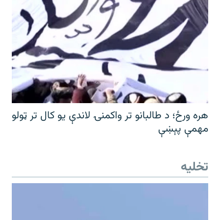
هره ورځ؛ د طالبانو تر واکمنۍ لاندې یو کال تر ټولو
مهمې پېښې
تخلیه