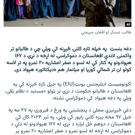
اړیکه
دري پاڼه
Azadi English
طالب عسکر او افغان مېرمنې
راسره ملګري شئ
دغه بنسټ په خپله تازه کلنۍ څېړنه کې ویلي چې د طالبانو تر
واکمنۍ لاندې افغانستان د دموکراسۍ له اړخه د نړۍ د ۱۶۷
هېوادونو په کتار کې له لسو د صفر اعشاریه ۲۰ نمرو په تر لاسه
کولو ان تر شمالي کوریا او میانمار هم «دیکتاتور» هېواد دی.
د ازادې اروپا/ ازادي راډيو ټولې پاڼې
اکونومیسټ انتلیجنس یونټ(EIU) په خپل تازه څېړنه کې په
افغانستان د طالبانو حکومت د نړۍ تر ټولو «مستبد » نظام بللی،
ویلي په دغه هیواد کې دموکراسي نشته.
دغې څېړنیزې مجلې د پنجشنبې په ورځ د فبرورۍ په ۲۷ مه په
خپل ۹۷ مخه ییزه کلني راپور کې ویلي، په تېر ۲۰۲۴ کال کې
افغانستان د دوهم ځل لپاره د نړۍ له ۱۶۷ هېوادونو له ډلې د
دموکراسۍ له اړخه له لسو نمرو د صفر اعشاریه ۲۰ نمرو پر