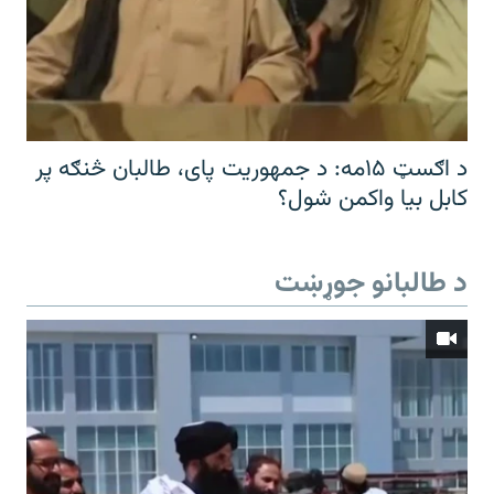
د اګسټ ۱۵مه: د جمهوریت پای، طالبان څنګه پر
کابل بیا واکمن شول؟
د طالبانو جوړښت