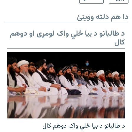
دا هم دلته ووینئ
د طالبانو د بیا ځلي واک لومړی او دوهم
کال
د طالبانو د بیا ځلي واک دوهم کال