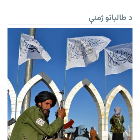
د طالبانو ژمنې