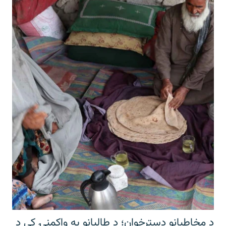
د مخاطبانو دسترخوان؛ د طالبانو په واکمنۍ کې د