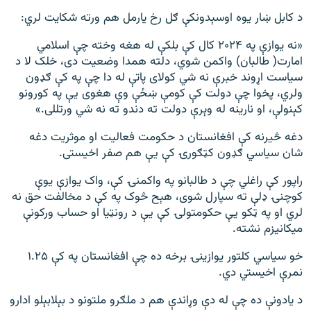
د کابل ښار یوه اوسېدونکې ګل رخ یارمل هم ورته شکایت لري:
«نه یوازې په ۲۰۲۴ کال کې بلکې له هغه وخته چې اسلامي
امارت( طالبان) واکمن شوي، دلته همدا وضعیت دی، خلک لا د
سیاست اړوند خبرې نه شي کولای پاتې له دا چې په کې ګډون
ولري، پخوا چې دولت کې کومې ښځې وې هغوی یې په کورونو
کېنولې، او نارینه له وېرې دولت ته دندو ته نه شي ورتللی.»
دغه څیرنه کې افغانستان د حکومت فعالیت او موثریت دغه
شان سیاسي ګډون کټګورۍ کې یې هم صفر اخیستی.
راپور کې راغلي چې د طالبانو په واکمنۍ کې، واک یوازې یوې
کوچنۍ ډلې ته سپارل شوی، هېح څوک په کې د مخالفت حق نه
لري او په ټکو یې حکومتولۍ کې یې د رونټیا او حساب ورکونې
میکانیزم نشته.
خو سیاسي کلتور یوازینۍ برخه ده چې افغانستان په کې ۱.۲۵
نمرې اخیستي دي.
د یادونې ده چې له دې وړاندې هم د ملګرو ملتونو د بېلابېلو ادارو