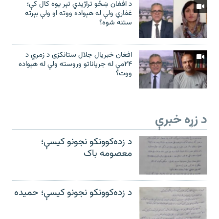
د افغان ښځو تراژیدي تېر یوه کال کې؛
غفاري ولې له هېواده ووته او ولې بېرته
ستنه شوه؟
افغان خبریال جلال ستانکزی د زمري د
۲۴مې له جریاناتو وروسته ولې له هېواده
ووت؟
د زړه خبرې
د زده‌کوونکو نجونو کیسې؛
معصومه باک
د زده‌کوونکو نجونو کیسې؛ حمیده