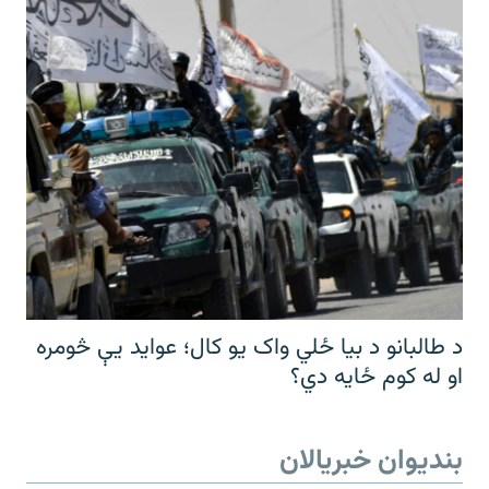
د طالبانو د بیا ځلي واک یو کال؛ عواید یې څومره
او له کوم ځایه دي؟
بندیوان خبریالان