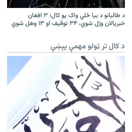
د طالبانو د بیا ځلي واک یو کال؛ ۳ افغان
خبریالان وژل شوي، ۳۴ توقیف او ۱۳ وهل شوي
د کال تر ټولو مهمې پېښې