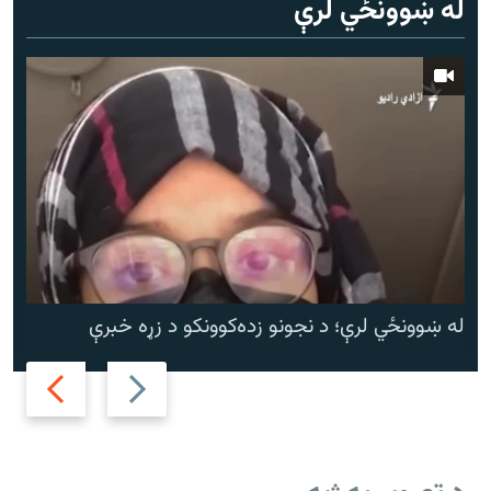
له ښوونځي لرې
له ښوونځي لرې؛ د نجونو زده‌کوونکو د زړه خبرې
Next
Previous
slide
slide