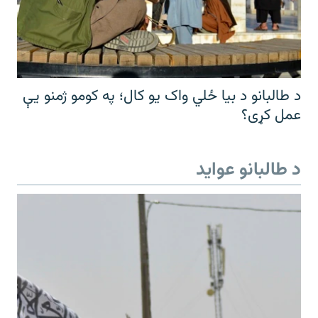
د طالبانو د بیا ځلي واک یو کال؛ په کومو ژمنو یې
عمل کړی؟
د طالبانو عواید