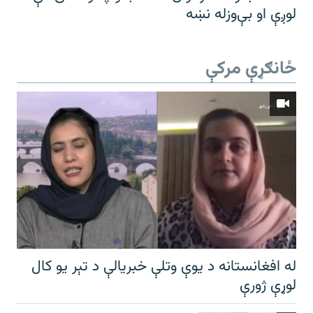
لوږې او بې‌وزله نښه
ځانګړې مرکې
له افغانستانه د یوې وتلې خبریالې د تېر يو کال
لوړې ژورې