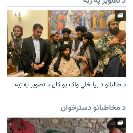
د تصویر په ژبه
د طالبانو د بیا ځلي واک یو کال د تصویر په ژبه
د مخاطبانو دسترخوان