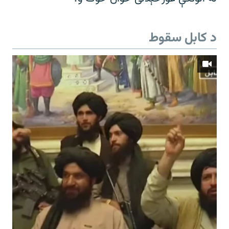
د کابل سقوط