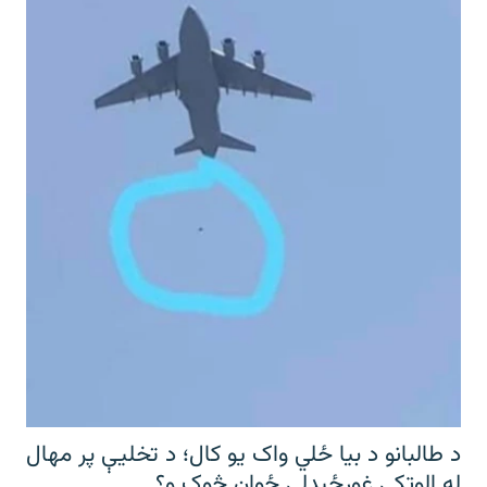
د طالبانو د بیا ځلي واک یو کال؛ د تخلیې پر مهال
له الوتکې غورځېدلی ځوان څوک و؟