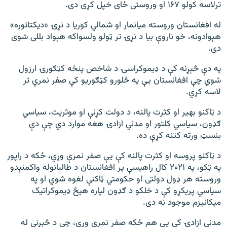
ترلاسه کولو ۱۶۷ او وروستی ځای خپل کړی دی.
له افغانستان وروسته میانمار او شمالي کوریا د نړۍ «دیکتاتوره»
هېوادونه، خو ناروې بیا د نړۍ تر ټولو ولسواکه هېواد بللی شوی
دی.
په دې څېړنه کې د ډیموکراسۍ د شاخص پنځه کټګورۍ ارزول
شوي چې افغانستان یې په څلورو کټګوریو کې صفر نمرې تر
لاسه کړي.
د ټاکنو بهیر او کثرت پالنه، د دولت کړنې او موثریت، سیاسي
ګډون، سیاسي کلتور او مدني ازادۍ هغه موارد دي چې دې
بنسټ ورته کتنه کړې ده.
د ټاکنو پروسه او کثرت پالنه کې یې صفر نمرې وړي، ځکه د راپور
په ټکو، په ۲۰۲۱ کال راهیسې پر افغانستان د طالبانوله واکمنېدو
وروسته هر ډول دولتی او حکومتي ټاکنې لغوه شوي او په
سیاسي پریکړو کې د خلکو د ګډون لپاره هیڅ ډیموکراتیک
میکانیزم موجود نه دی.
مدني ازادۍ کې یې هم ځکه صفر نمرې وړي، چې د څېړنې له