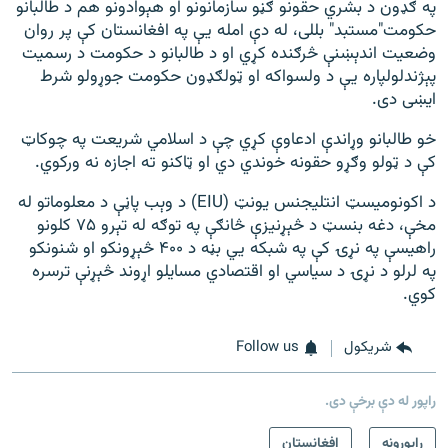
په ګډون د بشري حقونو ګڼو سازمانونو او هېوادونو هم د طالبانو
حکومت"مستبد" بللی، له دې امله یې په افغانستان کې پر روان
وضعیت اندېښنې څرګنده کړي او د طالبانو د حکومت د رسمیت
پېژندلولپاره یې د ولسواکه او ټولګډون حکومت جوړولو شرط
ایښی دی.
خو طالبانو وړاندې ادعاوې کړي چې د اسلامي شریعت په چوکاټ
کې د ټولو وګړو حقونه خوندي دي او ټاکنو ته اجازه نه ورکوي.
د اکونومیسټ انتلیجنس یونټ (EIU) د وېب پاڼې د معلوماتو له
مخې، دغه بنسټ د څېړنیزې څانګې په توګه له تېرو ۷۵ کلونو
راهیسې په نړۍ کې په شبکه یي بڼه د ۴۰۰ څېړونکو او شنونکو
په لرلو د نړۍ د سیاسي او اقتصادي مسایلو اړوند څېړنې ترسره
کوي.
شريکول
Follow us
راپور له دې برخې دی.
راپورونه
افغانستان