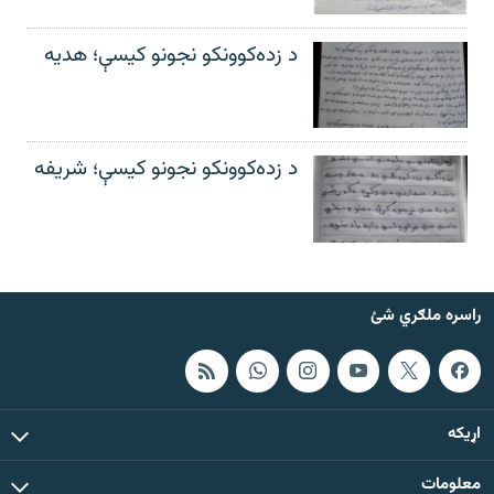
د زده‌کوونکو نجونو کیسې؛ هدیه
د زده‌کوونکو نجونو کیسې؛ شریفه
راسره ملګري شئ
اړيکه
معلومات