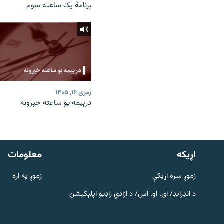
برنامۀ یک ساعته سوم
زمری ۱۶, ۱۴۰۵
درېیمه یو ساعته خپرونه
دري پاڼه
Azadi English
اړيکه
معلومات
راسره ملګري شئ
زموږ سره اړیکې
زموږ په اړه
د انډرایډ/ ای. او. اس/ د ازادي راډیو اپلېکېشن
د ازادې اروپا/ ازادي راډيو ټولې پاڼې