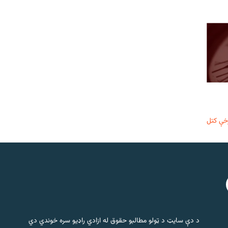
خې کتل
د دې سایټ د ټولو مطالبو حقوق له ازادي راډیو سره خوندي دي