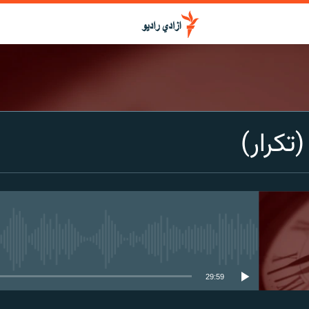
تکرار)
media source currently available
29:59