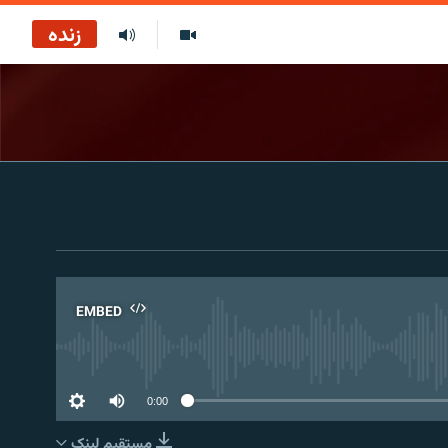
زنده
EMBED
No 
0:00
مستقیم لېنک