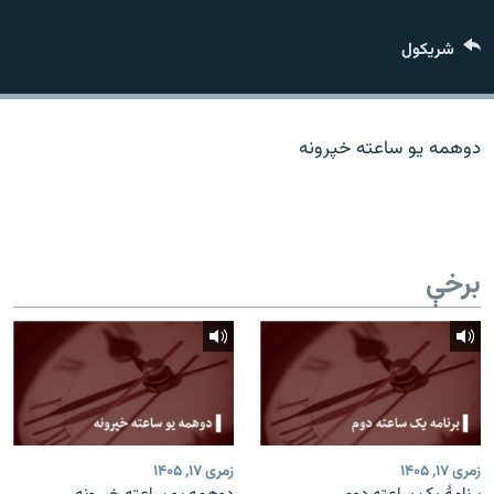
اړیکه
شريکول
دري پاڼه
Azadi English
دوهمه یو ساعته خپرونه
راسره ملګري شئ
برخې
د ازادې اروپا/ ازادي راډيو ټولې پاڼې
زمری ۱۷, ۱۴۰۵
زمری ۱۷, ۱۴۰۵