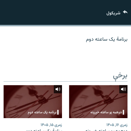
اړیکه
شريکول
دري پاڼه
Azadi English
برنامۀ یک ساعته دوم
راسره ملګري شئ
برخې
د ازادې اروپا/ ازادي راډيو ټولې پاڼې
زمری ۱۶, ۱۴۰۵
زمری ۱۵, ۱۴۰۵