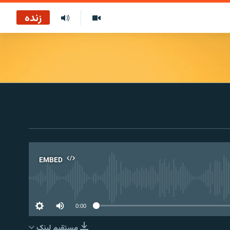
زنده
EMBED
No 
0:00
مستقیم لېنک