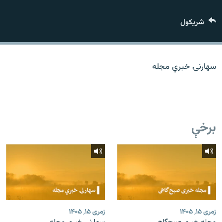
اړیکه
شريکول
دري پاڼه
Azadi English
سهارنۍ خبري مجله
راسره ملګري شئ
برخې
د ازادې اروپا/ ازادي راډيو ټولې پاڼې
زمری ۱۵, ۱۴۰۵
زمری ۱۵, ۱۴۰۵