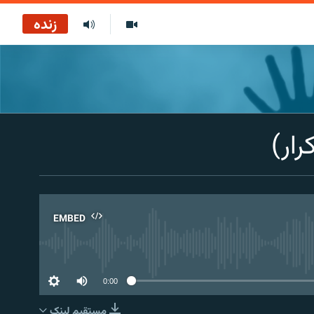
زنده
رار)
EMBED
No 
0:00
مستقیم لېنک