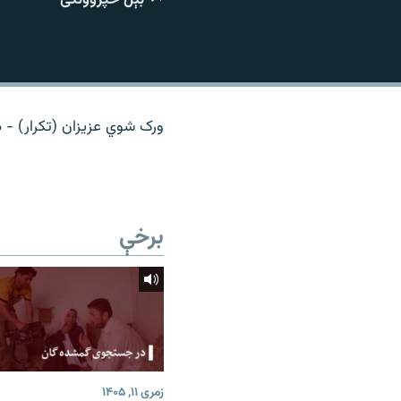
اړیکه
ورک شوي عزیزان (تکرار) - د 
برخې
زمری ۱۱, ۱۴۰۵