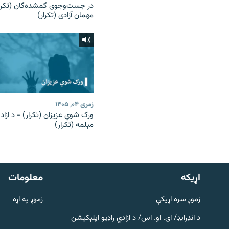
در جست‌وجوی گمشده‌گان (تکرار
مهمان آزادی (تکرار)
زمری ۰۴, ۱۴۰۵
ورک شوي عزیزان (تکرار) - د ازاد
مېلمه (تکرار)
دري پاڼه
Azadi English
اړيکه
معلومات
راسره ملګري شئ
زموږ سره اړیکې
زموږ په اړه
د انډرایډ/ ای. او. اس/ د ازادي راډیو اپلېکېشن