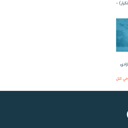
رار) -
زادۍ
خې کتل