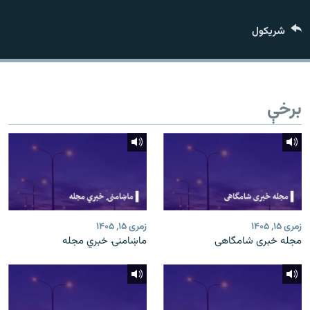
اړیکه
شريکول
دري پاڼه
Azadi English
برخې
راسره ملګري شئ
د ازادې اروپا/ ازادي راډيو ټولې پاڼې
زمری ۱۵, ۱۴۰۵
زمری ۱۵, ۱۴۰۵
مجله خبری شامگاهی
ماښامنۍ خبري مجله