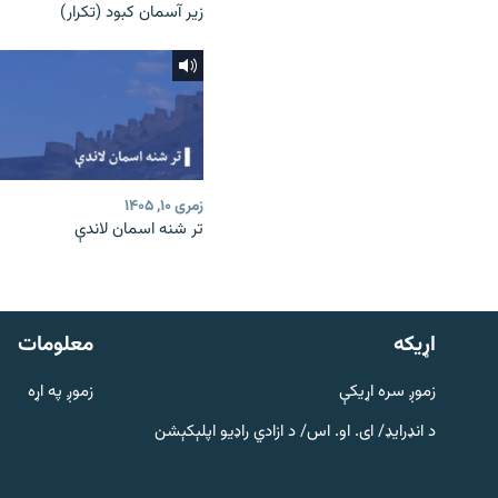
زیر آسمان کبود (تکرار)
زمری ۱۰, ۱۴۰۵
تر شنه اسمان لاندې
دري پاڼه
Azadi English
اړيکه
معلومات
راسره ملګري شئ
زموږ سره اړیکې
زموږ په اړه
د انډرایډ/ ای. او. اس/ د ازادي راډیو اپلېکېشن
د ازادې اروپا/ ازادي راډيو ټولې پاڼې