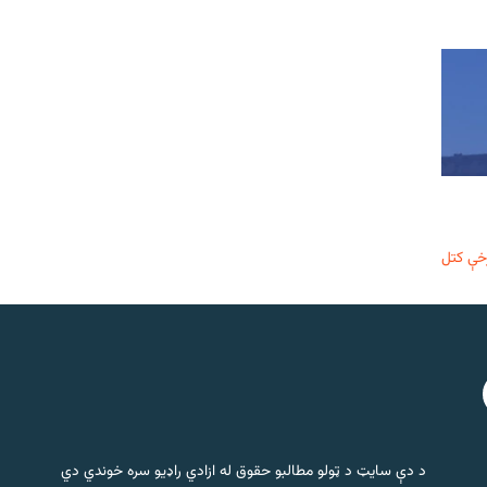
خې کتل
د دې سایټ د ټولو مطالبو حقوق له ازادي راډیو سره خوندي دي