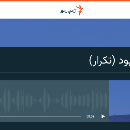
د (تکرار)
media source currently available
59:59