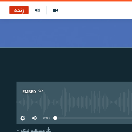
زنده
EMBED
No 
0:00
مستقیم لېنک