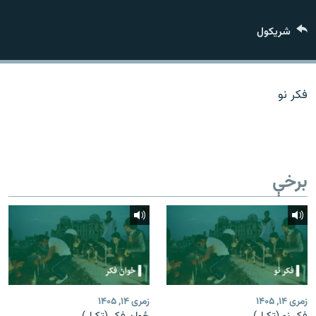
اړیکه
شريکول
دري پاڼه
Azadi English
فکر نو
راسره ملګري شئ
برخې
د ازادې اروپا/ ازادي راډيو ټولې پاڼې
زمری ۱۴, ۱۴۰۵
زمری ۱۴, ۱۴۰۵