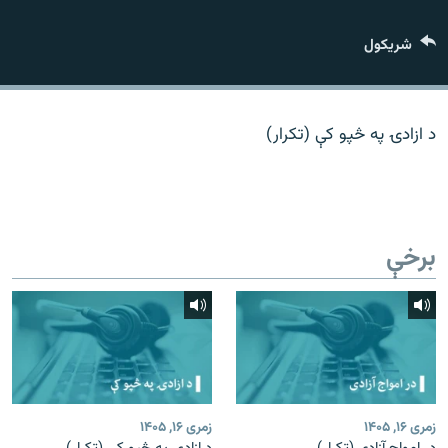
اړیکه
شريکول
دري پاڼه
Azadi English
د ازادۍ په څپو کې (تکرار)
راسره ملګري شئ
برخې
د ازادې اروپا/ ازادي راډيو ټولې پاڼې
زمری ۱۶, ۱۴۰۵
زمری ۱۶, ۱۴۰۵