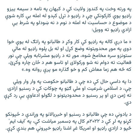
په ورته وخت په کندوز ولایت کې د کیهان په نامه د سیمه ییزو
راډیو یوې کارکونکې چې د راډیو د تړل کېدو له امله بې کاره شوې
د موضوع د حساسیت له امله د نوم د نه ښودلو په شرط یې
ازادي راډیو ته وویل:
« ما درې کاله په راډیو کې کار وکړ د طالبانو په راتګ له یوې خوا
دوی په موږ محدویتونه وضع کړل او له بل پلوه راډیو له مالي
ستونزو سره مخامخ شوه، موږ ته د راډیو مشرتابه ویلې چې نور
فعالیت ته دوام نه شو ورکولای او تاسو هم د ځان چاره وکړئ،
که څه هم زما معاش کم و خو ګذاره مو پرې روانه وه.»
دا په داسې حال کې ده چې د طالبانو حکومت په وار وار ویلي
چې، د اسلامي شرعیت او ملي ګټو په چوکاټ کې د رسنیو ازادۍ
ته ژمن دي او پر رسنیو د محدودیتونو د لګولو ادعاوې یې رد کړې
دي.
د یادونې ده چې طالبانو د رسنیو او خبریالانو په وړاندې د ځپونکو
کړنو په لړ کې د ۲۰۲۲م کال په ډسمبر میاشت کې، په 'ایف ایم'
څپو د ازادي راډیو او امریکا غږ اشنا راډیو خپرونې هم بندې کړې.