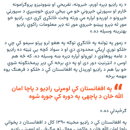
« زه راډیو ډېره اورم، خبرونه، تفریحي او ښوونیزو پروګرامونه
څارم او سپورټي خپرونې خو مې بیخې ډېرې خوښیږي د سپورټي
خپرونو د اورېدو لپاره مې ورته وخت ځانکړی کړی دی، راډیو خو
موږ له ډېرو پیښو خبروي موږ ته ډېر معلومات راکوي راډیو
بهترینه وسیله ده.»
« زموږ په ټولنه په ځانګړې توګه په هغو لرو پرتو سیمو کې چې د
خلکو نورې اړیکې محدودې دي او د سواد کچه یې ټیټه ده راډیو
د عامه پوهاوي د لوړولو لپاره ډېره ښه وسیله ده، که څه هم
اوس د انټرنیټ دور دی او په دې برخه کې ډېر پرمختګونه شوي
خو بیا هم د راډیو اوریدل په افغانستان کې د خلکو د فرهنګ یوه
مهمه برخه
په افغانستان کې لومړنۍ راډیو د پاچا امان
الله خان د پاچهۍ په دوره کې جوړه شوه
ګرځېدلې ده.»
په افغانستان کې د راډیو مخینه ۱۳۹۰ کال د افغانستان د پخواني
پاچا امان الله خان د واکمنۍ مهال ته ورګرځي او لومړنۍ راډیو