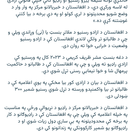
ځانګړي توګه سیمه ییزو رسنیو او راډیو ګانې خپلې قانوني ازادۍ
له لاسه ورکړي دي، د افغانستان د خبریالانو مرکز په وار وار د
وضع شویو محدیتونو د لرې کولو او په دې برخه د بیا کتنې
غوښتنه کړې ده.»
د افغانستان د ازادو رسنیو د ملاتړ بنسټ یا (نی) وړاندې ویلي و
چې د طالبانو تر ولکې لاندې افغانستان کې د ازادو رسنیو
وضعیت د خرابۍ خوا ته روان دی.
د دغه بنسټ مشر ظریف کریمي د ۲۰۲۳ کال په ورستیو کې
ازادي راډیو ته ویلي و چې په افغانستان کې د طالبانو د حاکمیت
پرمهال شا و خوا نیمايي رسنۍ تړل شوي دي.
د افغانستان د بیان د ازادۍ کور بیا مخکې په یوې اعلامیه کې د
طالبانو تر بیا واکمنېدو ورسته د تړل شوي رسنیو شمیر ۳۰۰
ښودلی دی.
د افغانستان د خبریالانو مرکز د راډیو د نړیوالې ورځې په مناسبت
په خپله اعلامیه کې ویلي چې په افغانستان کې د راډیوګانو د کار
په برخه کې محدودیتونه په بې ساري ډول زیات شوي او د
راډیوګانو یو شمېر کارکوونکي په زندانونو کې دي.