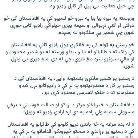
چې خپل فعالیت یې پیل کړ کابل راډیو وه.
وروسته په تیره بیا بیا په تیرو څو لسیېو کې په افغانستان کې څو
دولتي او ګڼې نړیوالې او سیمه ییزې خپلواکې راډیو ګانې جوړې
شوې چې شمیر یې سلګونو ته رسېده.
خو رسنۍ په ټوله کې په ځانګړي ډول راډیو ګانې په افغانستان
کې واک ته د طالبانو له بیا رسېدلو ورسته له یو شمېر محدودیتو
او مالي ستونزو سره مخ شوې، چې له دې امله ډیری یې وتړل
شوې.
د رسنیو یو شمیر ملاتړي بنسټونه وايي، په افغانستان کې د
رسنیو پر کار د محدودیتونو په لړ کې د راډیوګانو تړل کېدو
معلوماتو ته د خلکو لاسرسی محدود کړی دی.
د افغانستان د خبریالانو مرکز د اړیکو او عدالت غوښتنې د برخې
مسوولې سمیه ولي زاده په دې اړه ازادي راډیو ته وویل:
« له بده مرغه په څه باندې دریو کلونو کې طالبانو په افغانستان
کې د رسنیو پر وړاندې د سختو ځپوونکو اقداماتو په لړ کې په