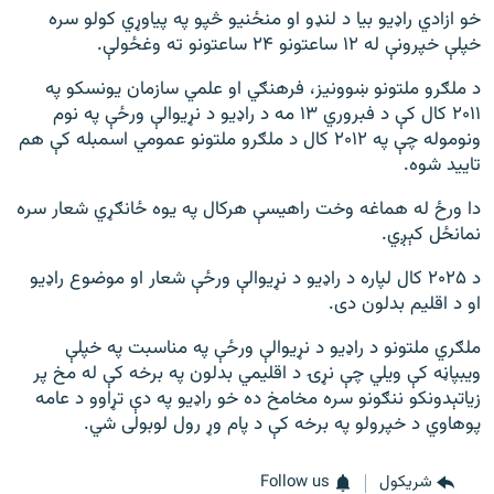
خو ازادي راډیو بیا د لنډو او منځنیو څپو په پیاوړي کولو سره
خپلې خپرونې له ۱۲ ساعتونو ۲۴ ساعتونو ته وغځولې.
د ملګرو ملتونو ښوونیز، فرهنګي او علمي سازمان یونسکو په
۲۰۱۱ کال کې د فبروري ۱۳ مه د راډیو د نړیوالې ورځې په نوم
ونوموله چې په ۲۰۱۲ کال د ملګرو ملتونو عمومي اسمبله کې هم
تایید شوه.
دا ورځ له هماغه وخت راهیسې هرکال په یوه ځانګړي شعار سره
نمانځل کېږي.
د ۲۰۲۵ کال لپاره د راډیو د نړیوالې ورځې شعار او موضوع راډیو
او د اقلیم بدلون دی.
ملګري ملتونو د راډیو د نړیوالې ورځې په مناسبت په خپلې
ویبپاڼه کې ویلي چې نړۍ د اقلیمي بدلون په برخه کې له مخ پر
زیاتېدونکو ننګونو سره مخامخ ده خو راډیو په دې تړاوو د عامه
پوهاوي د خپرولو په برخه کې د پام وړ رول لوبولی شي.
شريکول
Follow us