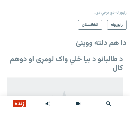
راپور له دې برخې دی.
راپورونه
افغانستان
دا هم دلته ووینئ
د طالبانو د بیا ځلي واک لومړی او دوهم
کال
زنده