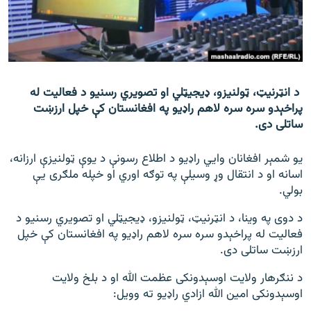
اړیکه
دري پاڼه
Azadi English
د انټرنیټ، ټولنیزو، ډیجیټلي او تصویري رسنیو د فعالیت له
پراخېدو سره سره لاهم راډیو په افغانستان کې خپل ارزښت
راسره ملګري شئ
ساتلی دی.
یو شمېر افغانان وايي راډیو د اطلاع رسونې د یوې ټولنیزې ارزانه،
اسانه او د انتقال وړ وسیلې په توګه اوري او خپله ملګری یې
د ازادې اروپا/ ازادي راډيو ټولې پاڼې
بولي.
د دوی په وینا، د انټرنیټ، ټولنیزو، ډیجیټلي او تصویري رسنیو د
فعالیت له پراخېدو سره سره لاهم راډیو په افغانستان کې خپل
ارزښت ساتلی دی.
د ننګرهار ولایت اوسېدونکی عظمت الله او د بلخ ولایت
اوسېدونکی امین الله ازادي راډیو ته وویل: