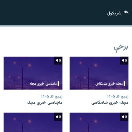
اړیکه
شريکول
دري پاڼه
Azadi English
برخې
راسره ملګري شئ
د ازادې اروپا/ ازادي راډيو ټولې پاڼې
زمری ۱۶, ۱۴۰۵
زمری ۱۶, ۱۴۰۵
مجله خبری شامگاهی
ماښامنۍ خبري مجله