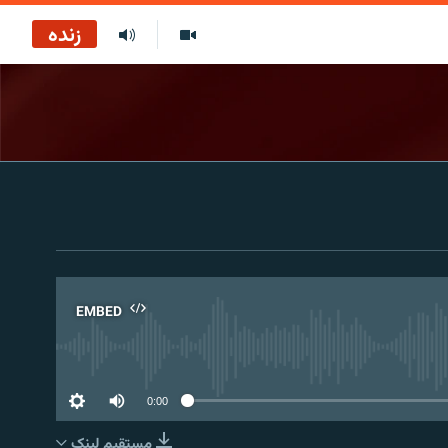
زنده
EMBED
No 
0:00
مستقیم لېنک