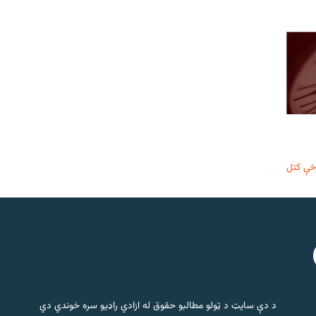
خې کتل
د دې سایټ د ټولو مطالبو حقوق له ازادي راډیو سره خوندي دي