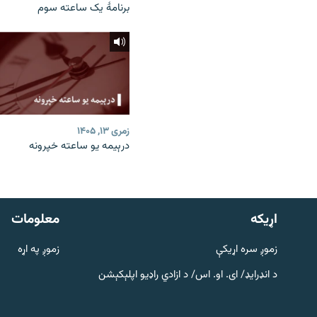
برنامۀ یک ساعته سوم
زمری ۱۳, ۱۴۰۵
درېیمه یو ساعته خپرونه
دري پاڼه
Azadi English
اړيکه
معلومات
راسره ملګري شئ
زموږ سره اړیکې
زموږ په اړه
د انډرایډ/ ای. او. اس/ د ازادي راډیو اپلېکېشن
د ازادې اروپا/ ازادي راډيو ټولې پاڼې