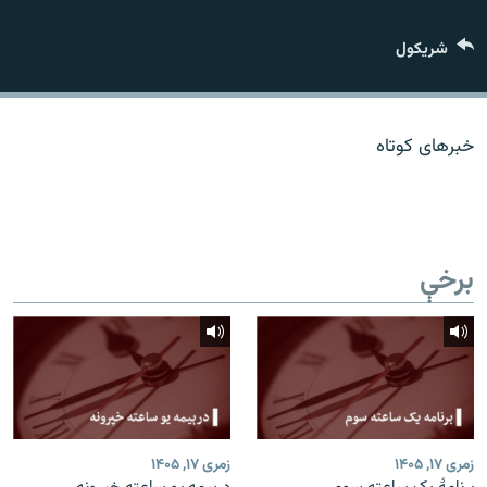
اړیکه
شريکول
دري پاڼه
Azadi English
خبرهای کوتاه
راسره ملګري شئ
برخې
د ازادې اروپا/ ازادي راډيو ټولې پاڼې
زمری ۱۷, ۱۴۰۵
زمری ۱۷, ۱۴۰۵