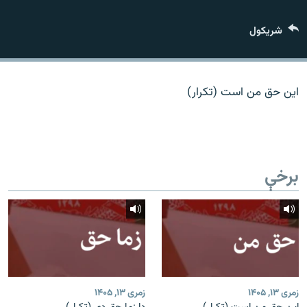
اړیکه
شريکول
دري پاڼه
Azadi English
این حق من است (تکرار)
راسره ملګري شئ
برخې
د ازادې اروپا/ ازادي راډيو ټولې پاڼې
زمری ۱۳, ۱۴۰۵
زمری ۱۳, ۱۴۰۵