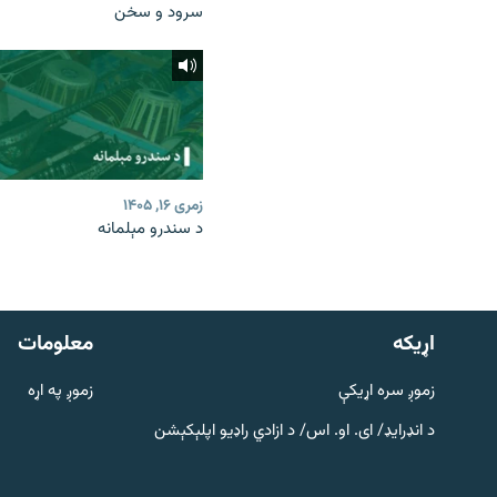
سرود و سخن
زمری ۱۶, ۱۴۰۵
د سندرو مېلمانه
دري پاڼه
Azadi English
اړيکه
معلومات
راسره ملګري شئ
زموږ سره اړیکې
زموږ په اړه
د انډرایډ/ ای. او. اس/ د ازادي راډیو اپلېکېشن
د ازادې اروپا/ ازادي راډيو ټولې پاڼې