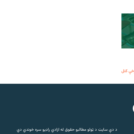
خې کتل
د دې سایټ د ټولو مطالبو حقوق له ازادي راډیو سره خوندي دي