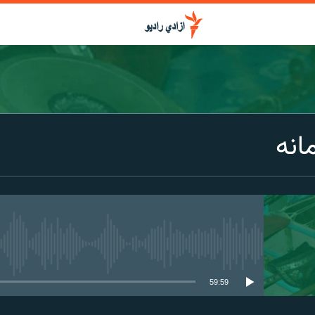
انه
media source currently available
59:59