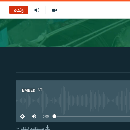
زنده
EMBED
No 
0:00
مستقیم لېنک