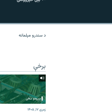
اړیکه
د سندرو مېلمانه
برخې
زمری ۱۷, ۱۴۰۵