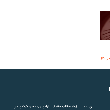
خې کتل
د دې سایټ د ټولو مطالبو حقوق له ازادي راډیو سره خوندي دي