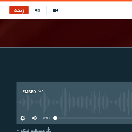
زنده
EMBED
No 
0:00
مستقیم لېنک