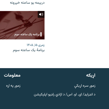
درېیمه یو ساعته خپرونه
زمری ۱۵, ۱۴۰۵
برنامۀ یک ساعته سوم
دري پاڼه
Azadi English
اړيکه
معلومات
راسره ملګري شئ
زموږ سره اړیکې
زموږ په اړه
د انډرایډ/ ای. او. اس/ د ازادي راډیو اپلېکېشن
د ازادې اروپا/ ازادي راډيو ټولې پاڼې