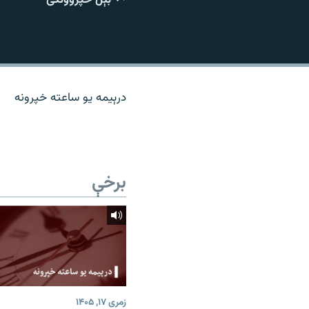
اړیکه
درېیمه یو ساعته خپرونه
برخې
زمری ۱۷, ۱۴۰۵