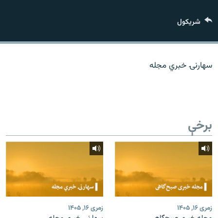
اړیکه
شريکول
دري پاڼه
Azadi English
سهارنۍ خبري مجله
راسره ملګري شئ
برخې
د ازادې اروپا/ ازادي راډيو ټولې پاڼې
زمری ۱۶, ۱۴۰۵
زمری ۱۶, ۱۴۰۵