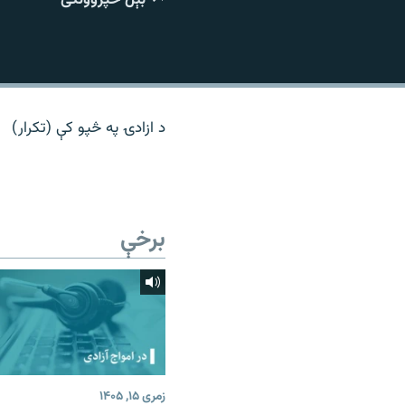
اړیکه
د ازادۍ په څپو کې (تکرار)
برخې
زمری ۱۵, ۱۴۰۵