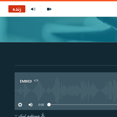
زنده
EMBED
No 
0:00
مستقیم لېنک