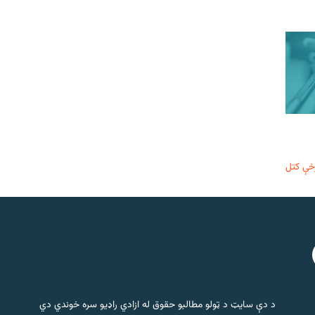
خې کتل
د دې سایټ د ټولو مطالبو حقوق له ازادي راډیو سره خوندي دي