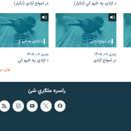
د ازادۍ په څپو کې (تکرار)
در امواج آزادی (تکرار)
زمری ۰۸, ۱۴۰۵
زمری ۰۸, ۱۴۰۵
در امواج آزادی
د ازادۍ په څپو کې
ټولې بر
راسره ملګري شئ