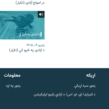
در امواج آزادی (تکرار)
زمری ۰۹, ۱۴۰۵
د ازادۍ په څپو کې (تکرار)
دري پاڼه
Azadi English
اړيکه
معلومات
راسره ملګري شئ
زموږ سره اړیکې
زموږ په اړه
د انډرایډ/ ای. او. اس/ د ازادي راډیو اپلېکېشن
د ازادې اروپا/ ازادي راډيو ټولې پاڼې