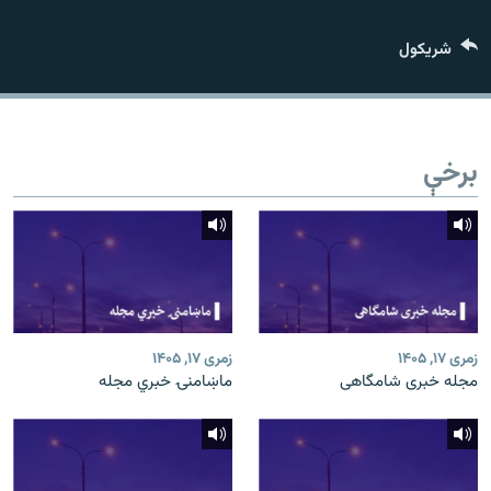
اړیکه
شريکول
دري پاڼه
Azadi English
برخې
راسره ملګري شئ
د ازادې اروپا/ ازادي راډيو ټولې پاڼې
زمری ۱۷, ۱۴۰۵
زمری ۱۷, ۱۴۰۵
مجله خبری شامگاهی
ماښامنۍ خبري مجله