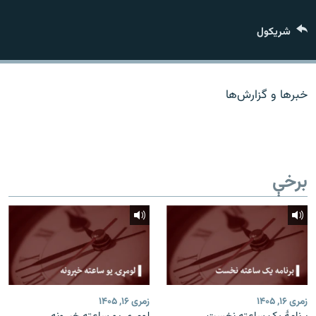
اړیکه
شريکول
دري پاڼه
Azadi English
خبرها و گزارش‌ها
راسره ملګري شئ
برخې
د ازادې اروپا/ ازادي راډيو ټولې پاڼې
زمری ۱۶, ۱۴۰۵
زمری ۱۶, ۱۴۰۵