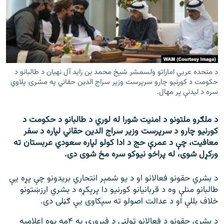
اړیکه
دري پاڼه
Azadi English
د متحده عربي اماراتو ولسمشر شیخ محمد بن زاید آل نهیان د طالبانو د
راسره ملګري شئ
حکومت د کورنیو چارو سرپرست وزیر سراج الدین حقاني په مشرۍ پلاوي
سره د لیدنې پر مهال.
د ملګرو ملتونو د امنیت شورا له لوري د طالبانو د حکومت د
د ازادې اروپا/ ازادي راډيو ټولې پاڼې
کورنیو چارو د سرپرست وزیر سراج الدین حقاني لپاره د سفر
معافیت، چې د عمرې حج د ادا کولو لپاره سعودي عربستان ته
ورکړل شوی، له پراخو نیوکو سره مخ شوی دی.
د بشري حقونو فعالانو او د یو شمېر انتحاري بریدونو چې پړه یې
طالبانو منلې وه د قربانیانو کورنیو دا پرېکړه د بشري ارزښتونو
خلاف بللې او د عدالت اصولو ته سپکاوی یې ګڼلی دی.
د بشري حقونو د فعالانو ټولنې د فبرورۍ په ۴مه یوه اعلامیه