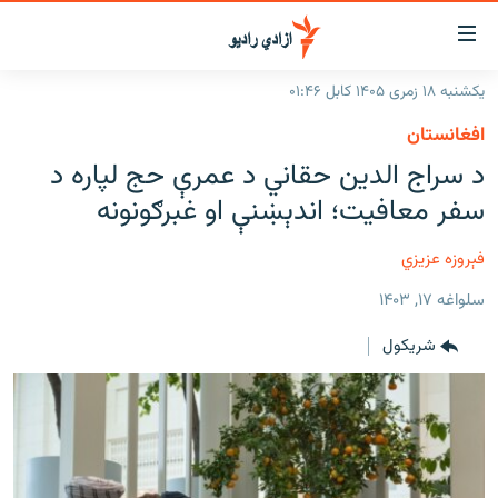
اسرسۍ
ړ
یکشنبه ۱۸ زمری ۱۴۰۵ کابل ۰۱:۴۶
ېنکونه
کورپاڼه
افغانستان
صلي
راپورونه
د سراج الدین حقاني د عمرې حج لپاره د
تن
خبرونه
افغانستان
سفر معافیت؛ اندېښنې او غبرګونونه
ه
رتلل
د خپرونو جدول
سیمه
افغانستان
صلي
فېروزه عزیزي
مرکې
نړۍ
منځنی ختیځ
ېنو
سلواغه ۱۷, ۱۴۰۳
ه
اونیزې خپرونې
نړۍ
رتلل
شريکول
انځوریزه برخه
ټون
ورزش
اڼې
ه
د کډوالۍ بحران
راجعه
'کووېډ-۱۹'