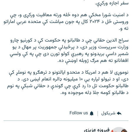
سفر اجازه ورکړې.
د امنیت شورا مخکې هم دوه ځله ورته معافیت ورکړی و، چې
وروستی ځل د ۲۰۲۴ کال په جون میاشت کې متحده عربي اماراتو
ته و.
سراج الدین حقاني چې د طالبانو په حکومت کې د کورنیو چارو
وزارت سرپرست وزیر دی، د پرځیدلې جمهوریت پر مهال د یو
شمېر داسې بریدونو په رهبري کولو تورن دی چې په کې ولسي
افغانانو ته هم مرګ ژوبله اوښتې ده.
نوموړی لا هم د امریکا د متحدو ایالتونو د ترهګرو په نوملړ کې
دی، او د نیولو لپاره یې ۱۰ میلیونه ډالره انعام ایښی دی. د
طالبانو حکومت تل دا رد کړې چې ګوندې د حقاني شبکې په نوم
د طالبانو کومه جلا ډله موجوده وه.
شريکول
Follow us
فېروزه عزیزي