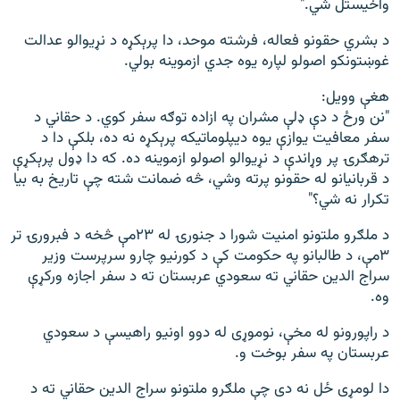
واخیستل شي."
د بشري حقونو فعاله، فرشته موحد، دا پرېکړه د نړیوالو عدالت
غوښتونکو اصولو لپاره یوه جدي ازموینه بولي.
هغې وویل:
"نن ورځ د دې ډلې مشران په ازاده توګه سفر کوي. د حقاني د
سفر معافیت یوازې یوه دیپلوماتیکه پرېکړه نه ده، بلکې دا د
ترهګرۍ پر وړاندې د نړیوالو اصولو ازموینه ده. که دا ډول پرېکړې
د قربانیانو له حقونو پرته وشي، څه ضمانت شته چې تاریخ به بیا
تکرار نه شي؟"
د ملګرو ملتونو امنیت شورا د جنورۍ له ۲۳مې څخه د فبرورۍ تر
۳مې، د طالبانو په حکومت کې د کورنیو چارو سرپرست وزیر
سراج الدین حقاني ته سعودي عربستان ته د سفر اجازه ورکړې
وه.
د راپورونو له مخې، نوموړی له دوو اونیو راهیسې د سعودي
عربستان په سفر بوخت و.
دا لومړی ځل نه دی چې ملګرو ملتونو سراج الدین حقاني ته د