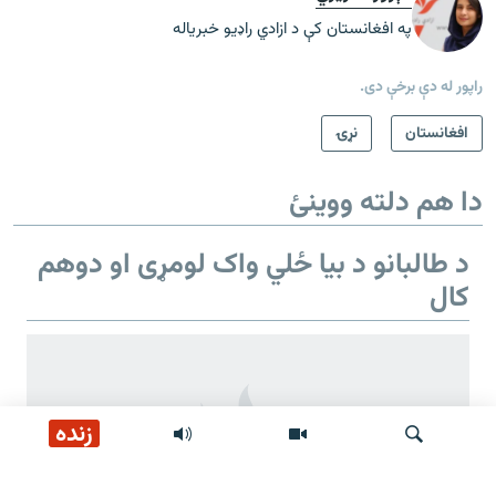
په افغانستان کې د ازادي راډیو خبریاله
راپور له دې برخې دی.
افغانستان
نړۍ
دا هم دلته ووینئ
د طالبانو د بیا ځلي واک لومړی او دوهم
کال
زنده