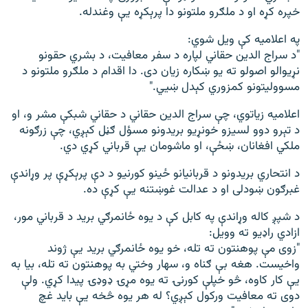
خپره کړه او د ملګرو ملتونو دا پرېکړه یې وغندله.
په اعلامیه کې ویل شوي:
"د سراج الدین حقاني لپاره د سفر معافیت، د بشري حقونو
نړیوالو اصولو ته یو ښکاره زیان دی. دا اقدام د ملګرو ملتونو د
مسوولیتونو کمزوري کېدل ښيي."
اعلامیه زیاتوي، چې سراج الدین حقاني د حقاني شبکې مشر و، او
د تېرو دوو لسیزو خونړیو بریدونو مسؤل ګڼل کېږي، چې زرګونه
ملکي افغانان، ښځې، او ماشومان یې قرباني کړي دي.
د انتحاري بریدونو د قربانیانو ځینو کورنیو د دې پرېکړې پر وړاندې
غبرګون ښودلی او د عدالت غوښتنه یې کړې ده.
د شپږ کاله وړاندې په کابل کې د یوه ځانمرګي برید د قرباني مور،
ازادي راډیو ته وویل:
"زوی مې پوهنتون ته تله، خو یوه ځانمرګي برید یې ژوند
واخیست. هغه بې ګناه و، سهار وختي به پوهنتون ته تله، بیا به
یې کار کاوه، څو خپلې کورنۍ ته یوه مړۍ ډوډۍ پیدا کړي. ولې
دوی ته معافیت ورکول کېږي؟ له هر یوه څخه یې باید غچ