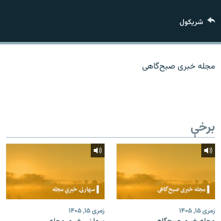
اړیکه
شريکول
دري پاڼه
Azadi English
مجله خبری صبح‌گاهی
راسره ملګري شئ
برخې
د ازادې اروپا/ ازادي راډيو ټولې پاڼې
زمری ۱۵, ۱۴۰۵
زمری ۱۵, ۱۴۰۵