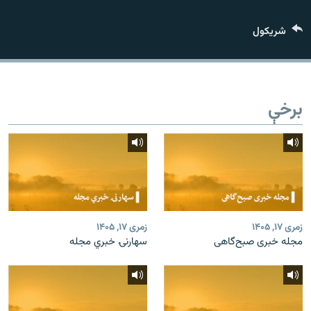
اړیکه
شريکول
دري پاڼه
Azadi English
برخې
راسره ملګري شئ
د ازادې اروپا/ ازادي راډيو ټولې پاڼې
زمری ۱۷, ۱۴۰۵
زمری ۱۷, ۱۴۰۵
مجله خبری صبح‌گاهی
سهارنۍ خبري مجله