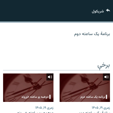
اړیکه
شريکول
دري پاڼه
Azadi English
برنامۀ یک ساعته دوم
راسره ملګري شئ
برخې
د ازادې اروپا/ ازادي راډيو ټولې پاڼې
زمری ۱۹, ۱۴۰۵
زمری ۱۹, ۱۴۰۵