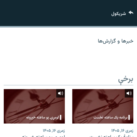
اړیکه
شريکول
دري پاڼه
Azadi English
خبرها و گزارش‌ها
راسره ملګري شئ
برخې
د ازادې اروپا/ ازادي راډيو ټولې پاڼې
زمری ۱۶, ۱۴۰۵
زمری ۱۶, ۱۴۰۵