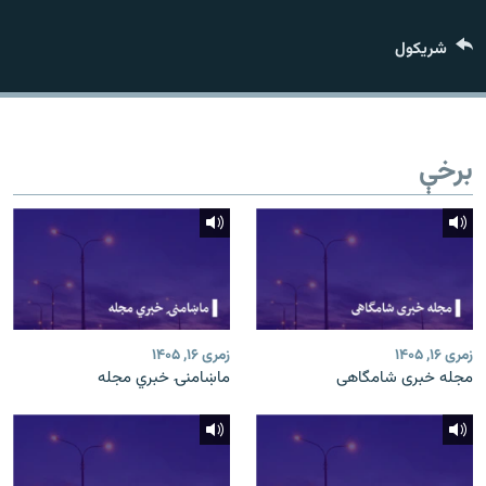
اړیکه
شريکول
دري پاڼه
Azadi English
برخې
راسره ملګري شئ
د ازادې اروپا/ ازادي راډيو ټولې پاڼې
زمری ۱۶, ۱۴۰۵
زمری ۱۶, ۱۴۰۵
مجله خبری شامگاهی
ماښامنۍ خبري مجله