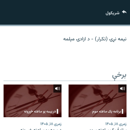
اړیکه
شريکول
دري پاڼه
Azadi English
نیمه نړۍ (تکرار) - د ازادۍ مېلمه
راسره ملګري شئ
برخې
د ازادې اروپا/ ازادي راډيو ټولې پاڼې
زمری ۱۸, ۱۴۰۵
زمری ۱۸, ۱۴۰۵