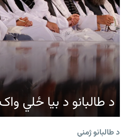
د طالبانو د بیا ځلي وا
د طالبانو ژمنې