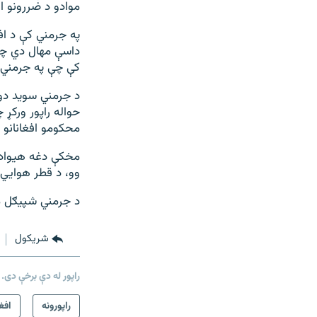
موادو د ضررونو او
په جرمني کې د افغ
داسې مهال دي چې 
کې چې په جرمني ک
حواله راپور ورکړ
محکومو افغانانو 
وو، د قطر هوايي 
د جرمني شپیګل م
شريکول
راپور له دې برخې دی.
راپورونه
افغ