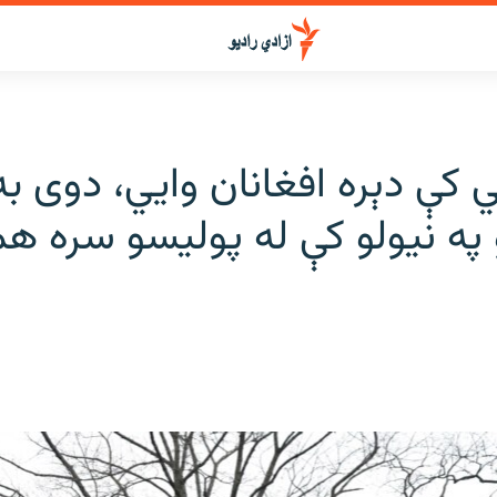
 کې دېره افغانان وايي، دوی به
په نیولو کې له پولیسو سره ه