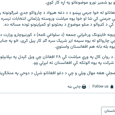
 یو شمیر نورو موضوعاتو په اړه کار کوي.
انانو له خوا جرمي پېښو د د دغه هیواد د چارواکو جدي غبرګونونه راپ
جرمني کې شا او خوا یوه میاشت وروسته پارلماني انتخابات ترسره 
ې د کډوالو د منلو موضوع د بحثونو او کمپاینونو توده مساله ده.
د جرمني سوید دویچه څایتونګ ورځپاڼې جمعه (د سلواغې ۵مه) د کو
 چې چارواکو له یوه سیمه ایز شریک سره ګډ کار پیل کړی، څو په جناي
یوه بله ډله هم افغانستان واستوي.
مخکې دغه هیواد د روان کال په وږي میاشت کې ۲۸ افغانان چې ویل کېد
شرکت په یوه الوتکه کې افغانستان ته لېږلي وو.
جلې هغه مهال ویلي و چې د دغو افغانانو شړل د دوحې په منځګړی
Follow us
چاپي بڼه
انستان