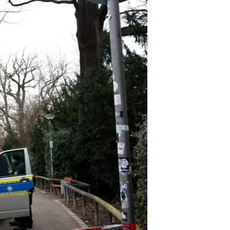
اړیکه