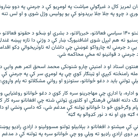
ن لمریز کال د غبرګولي میاشت په لومړیو کې د جرمني په دوو ښارون
لوري د چړو په جلا جلا بریدونو کې یو پولیس وژل شوی و او لس تنه 
په جرمني کې میشتو ۱۴۰ سیاسي فعالانو، خبریالانو، د بشري او ښځو د حقونو فعال
یو ته هم لېږل شوی اشافنبورگ ښار کې د وژنې دا تازه پېښه غندلې
یې د جرمني له چارواکو غوښتي چې داشان له تاوتریخوالي ډکو اقدامات
جرمني د قوانینو له مخې محاکمه شي.
هنتون استاد او د امنیتي چارو شنونکی محمد اسحق اتمر هم وايي د
امله رامنځته کېږي او ټینګار کوي چې په لومړي سر کې په جرمني کې د 
ابیلې ټولنې باید د دغو ځوانانو، ستونزو او رواني مشکلاتو ته پام واړوي:
لو اداره، یا ادارې چې مهاجرینو سره کار کوي د دغو ځوانانو روغتیايي
ګ دلته افغاني فرهنګي او کلتوري ټولنې شته چې افغانانو سره کار ک
م وګرځوي څو دا ځوانانو ټولنه کې مدغم شي، که داسې ونشي او دا 
ه ګټه وي او نه د نور کډوالو په ګټه"
ي کې میشتو د افغانانو د بېلابیلو ټولنو مسوولینو د ازادي راډیو پو
دوی ازادي راډیو ته ویلي وو چې ځوانانو سره په ټولنه کې د مدغم 