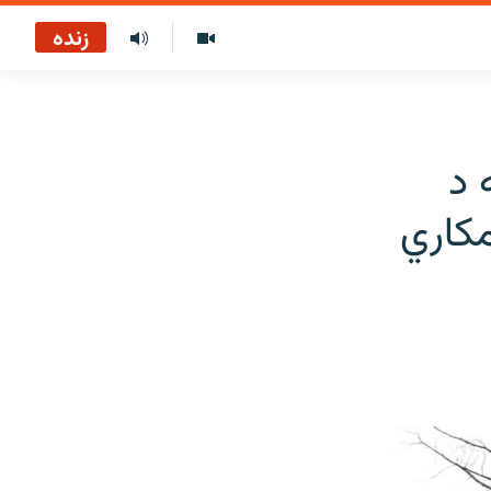
زنده
 د
مکاري