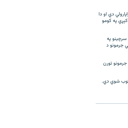
ارولي دي او دا
کېږي په کومو
رنیوچارو وزارت د سرچینو په
ي جرمونو د
ل په بېلابېلو جرمونو تورن
توب شوي دي.