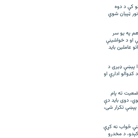
و کې د دوه
نور ټپیان شوي
انو هم په یو سر
 او د خواشینې
و عاملین باید
ا پیښې ډیری د
کډوالو ادارې او
 وضعیت ته پام
وي، دوی باید دې
پېښې تکرار شی،
ښتنې ځواب نه کړې
کېدو، د مخدرو