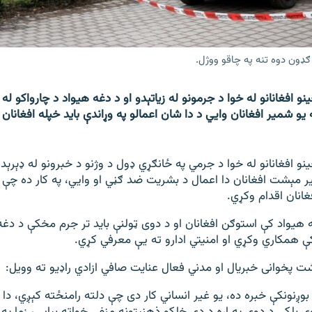
و افغانانو له خوا د جرمونو له زیاتېدو او د دغه هیواد د چارواکو له 
و شمیر افغانان وايي د دا شان اعمالو په وړاندې باید خپله افغانان
و افغانانو له خوا د جرمي په ځانګړي ډول د وژنو د خبرونو له ډېرېد
 مېشت افغانان دا اعمال د بشریت ضد ګڼي او وايي، په کار ده چې 
غانان اقدام وکړي.
 هیواد کې استوګن افغانان او د دوی ټولنې باید تر جرم مخکې د دغ
کې همکاري وکړي او امنیتي ادارو ته یې معرفي کړي.
 پخوانی خبریال او مدني فعال عنایت صافي ازادي راډیو ته وویل:
ه بوږنونکې خبره ده، یو غیر انساني کار دی چې دلته رامنځته کېږي، دا 