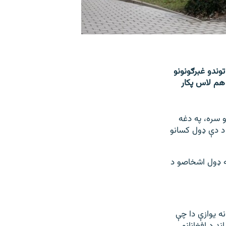
توندو غبرګونونو
 هم لاس پکار
و سره، په دغه
د دې ډول کسانو
ه ډول اشخاصو د
نه یوازې دا چې