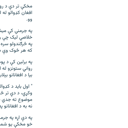
مخکې تر دې د روا
افغان کډوالو له 
وو.
خلاصي لیک چې رسن
په څرګندولو سره 
که هر څوک وې د 
په برلین کې د پو
رواني ستونزو له 
بیا د افغانانو بېل
" اول باید د کډوا
وکړي، د دې تر څن
موضوع ته جدي پا
نه به د افغانانو پ
په دې اړه په جرمن
خو مخکې یو شمیر 