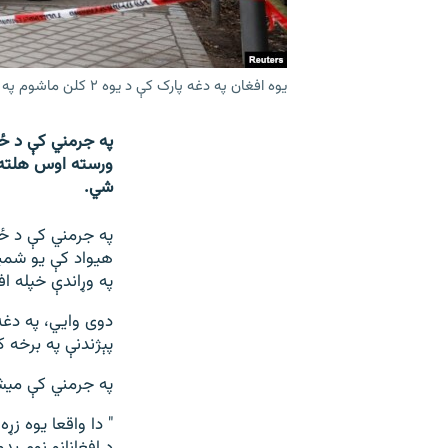
یوه افغان په دغه پارک کې د یوه ۲ کلن ماشوم په ګډون دوه تنه په چاقو ووژل.
په جرمني کې د ځین
ورسته اوس هلته ی
شي.
په جرمني کې د ځین
هیواد کې یو شمیر
په وړاندې خپله اف
دوی وايي، په دغه
پېژندنې په برخه 
په جرمني کې میشت
" دا واقعا یوه زړ