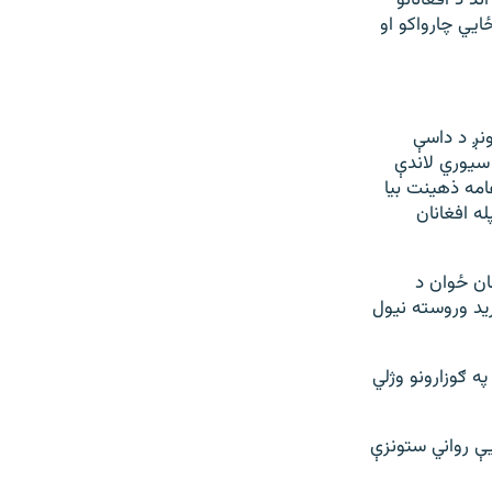
د د افغانانو
يي چارواکو او
نږ د داسې
سیوري لاندې
امه ذهینت بیا
ه افغانان
ورۍ په ۲۲مه) خبر ورکړ چې یو ۲۸ کلن افغان ځوان د
 له برید وروسته نیول
ه ګوزارونو وژلي
یې رواني ستونزې