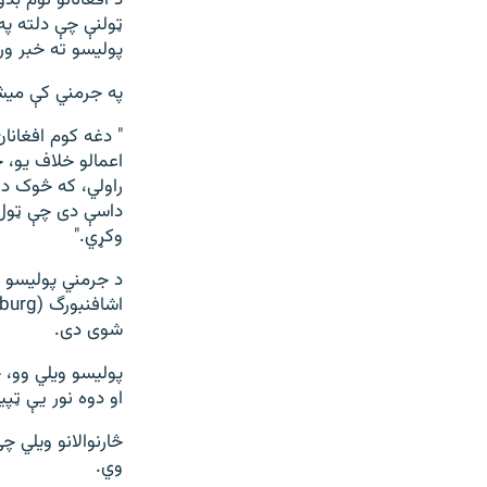
د افغانانو نوم بد
ټولنې چې دلته په
پولیسو ته خبر ور
په جرمني کې میش
" دغه کوم افغان
اعمالو خلاف یو،
راولي، که څوک در
داسې دی چې ټول ا
وکړي."
شوی دی.
پولیسو ویلي وو، 
او دوه نور یې ټپ
څارنوالانو ویلي 
وي.