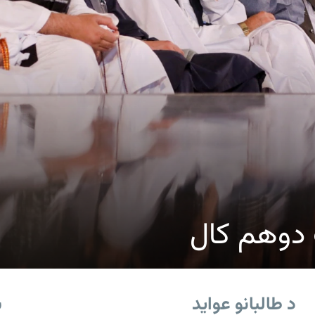
ک دوهم کال
د طالبانو عواید
ب