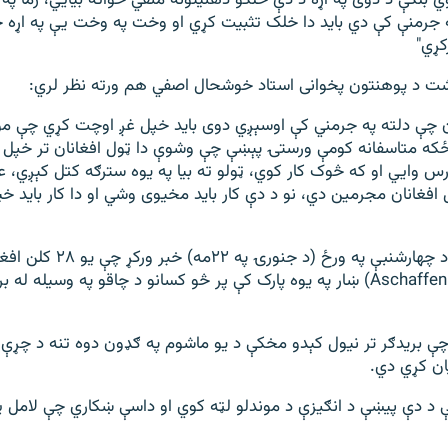
وي بلکې د دوی په اړه د دې خلکو ذهنیتونه منفي خواته بیايي، زما په ان
 جرمنې کې دي باید دا خلک تثبیت کړي او وخت په وخت یې په اړه ځا
کړي"
ت د پوهنتون پخوانی استاد خوشحال اصفي هم ورته نظر لري:
ان چې دلته په جرمني کې اوسېږي دوی باید خپل غږ اوچت کړي چې مو
 ځکه متاسفانه کومې ورستۍ پېښې چې وشوې دا ټول افغانان تر خپل 
س وايي او که څوک کار کوي، ټولو ته بیا په یوه سترګه کتل کېږي، ع
فغانان مجرمین دي، نو د دې کار باید مخیوی وشي او دا کار باید خپل
د جرمني پولیسو د چهارشنبې په ورځ (د جن
اشافنبورگ (Aschaffenburg) ښار په یوه پارک کې پر څو کسانو د چاقو په وسیله
چې بریدګر تر نیول کېدو مخکې د یو ماشوم په ګډون دوه تنه د چړې پ
یان کړي دي.
چې د دې پيښې د انګیزې د موندلو لټه کوي او داسې ښکاري چې لامل 