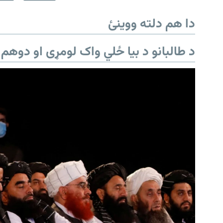
دا هم دلته ووینئ
د طالبانو د بیا ځلي واک لومړی او دوهم 