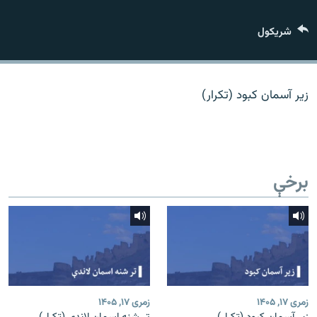
اړیکه
شريکول
دري پاڼه
Azadi English
زیر آسمان کبود (تکرار)
راسره ملګري شئ
برخې
د ازادې اروپا/ ازادي راډيو ټولې پاڼې
زمری ۱۷, ۱۴۰۵
زمری ۱۷, ۱۴۰۵