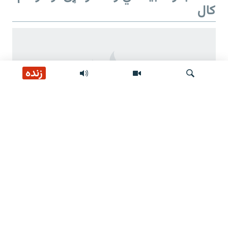
کال
زنده
لټون
د طالبانو د بیا ځلي واک دوهم کال
د طالبانو ژمنې