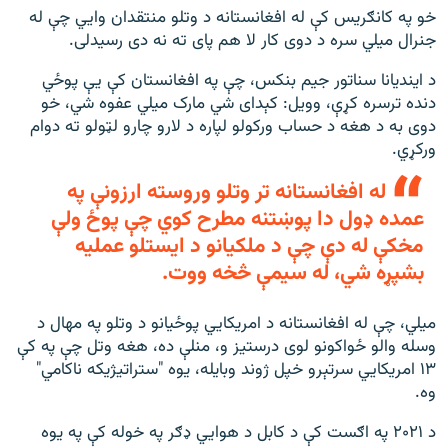
خو په کانګریس کې له افغانستانه د وتلو منتقدان وايي چې له
جنرال میلي سره د دوی کار لا هم پای ته نه دی رسیدلی.
د ایندیانا سناتور جیم بنکس، چې په افغانستان کې یې پوځي
دنده ترسره کړې، وویل: کېدای شي مارک میلي عفوه شي، خو
دوی به د هغه د حساب ورکولو لپاره د لارو چارو لټولو ته دوام
ورکړي.
له افغانستانه تر وتلو وروسته ارزونې په
عمده ډول دا پوښتنه مطرح کوي چې پوځ ولې
مخکې له دې چې د ملکیانو د ایستلو عملیه
بشپړه شي، له سیمې څخه ووت.
میلي، چې له افغانستانه د امریکايي پوځیانو د وتلو په مهال د
وسله والو ځواکونو لوی درستیز و، منلې ده، هغه وتل چې په کې
۱۳ امریکایي سرتېرو خپل ژوند وبایله، یوه "ستراتیژیکه ناکامي"
وه.
د ۲۰۲۱ په اګست کې د کابل د هوايي ډګر په خوله کې په یوه