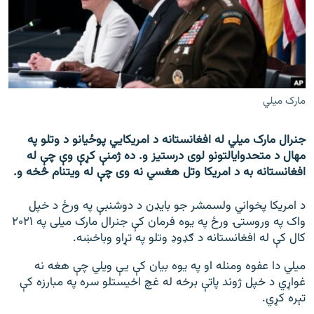
اړیکه
دري پاڼه
Azadi English
مارک میلي
راسره ملګري شئ
جنرال مارک میلي له افغانستانه د امریکايي پوځیانو د وتلو په
مهال د متحدوایالتونو لوی درستیز و. ده ژمنې کړې وې چې له
افغانستانه به د امریکا وتل هغسي نه وی چې له ویتنام څخه و.
د ازادې اروپا/ ازادي راډيو ټولې پاڼې
د امریکا پخواني ولسمشر جو بایډن د دوشنبې په ورځ د خپل
واک په وروستۍ ورځ په یوه فرمان کې جنرال مارک میلی په ۲۰۲۱
کال کې له افغانستانه د ګډوډ وتلو په تړاو وباخښه.
میلي دا عفوه ومنله او په یوه بیان کې یې ویلي چې هغه نه
غواړي د خپل ژوند پاتې برخه له غچ اخیستلو سره په مبارزه کې
تېره کړي.