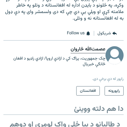
وکړه، په ځلونو د بایډن اداره له افغانستانه د وتلو په خاطر
ملامته کړې او ویلي یې دي چې که دی ولسمشر وای په دې ډول
به له افغانستانه نه و وتلی.
شريکول
Follow us
عصمت‌الله څاروان
چک جمهوریت، پراګ کې د ازادې اروپا/ ازادي راډیو د افغان
څانګې خبریال
راپور له دې برخې دی.
راپورونه
افغانستان
دا هم دلته ووینئ
د طالبانو د بیا ځلي واک لومړی او دوهم