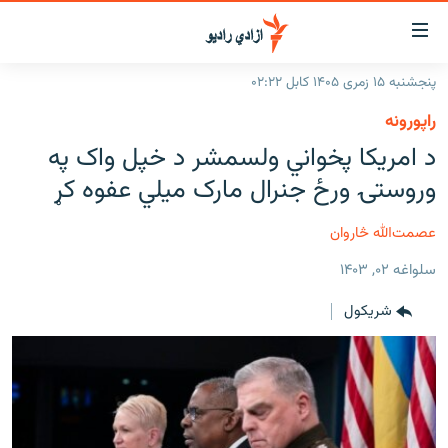
اسرسۍ
ړ
پنجشنبه ۱۵ زمری ۱۴۰۵ کابل ۰۲:۲۲
ېنکونه
کورپاڼه
راپورونه
صلي
راپورونه
د امریکا پخواني ولسمشر د خپل واک په
تن
خبرونه
افغانستان
وروستۍ ورځ جنرال مارک میلي عفوه کړ
ه
رتلل
د خپرونو جدول
سیمه
افغانستان
صلي
عصمت‌الله څاروان
مرکې
نړۍ
منځنی ختیځ
ېنو
سلواغه ۰۲, ۱۴۰۳
ه
اونیزې خپرونې
نړۍ
رتلل
شريکول
انځوریزه برخه
ټون
ورزش
اڼې
ه
د کډوالۍ بحران
راجعه
'کووېډ-۱۹'