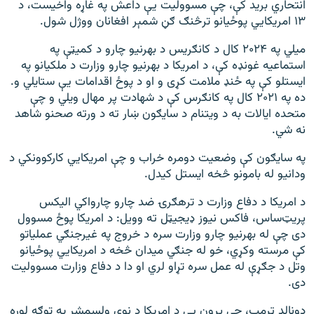
انتحاري برید کې، چې مسوولیت یې داعش په غاړه واخیست، د
۱۳ امریکايي پوځیانو ترڅنګ ګڼ شمېر افغانان ووژل شول.
میلي په ۲۰۲۴ کال د کانګریس د بهرنیو چارو د کمیټې په
استماعیه غونډه کې، د امریکا د بهرنیو چارو وزارت د ملکیانو په
ایستلو کې په ځنډ ملامت کړی و او د پوځ اقدامات یې ستایلي و.
ده په ۲۰۲۱ کال په کانګرس کې د شهادت پر مهال ویلي و چې
متحده ایالات به د ویتنام د سایګون ښار ته د ورته صحنو شاهد
نه شي.
په سایګون کې وضعیت دومره خراب و چې امریکایي کارکوونکي د
ودانیو له بامونو څخه ایستل کیدل.
د امریکا د دفاع وزارت د ترهګرۍ ضد چارو چارواکي الیکس
پريټ‌ساس، فاکس نیوز ډیجیټل ته وویل: د امریکا پوځ مسوول
دی چې له بهرنیو چارو وزارت سره د خروج په غیرجنګي عملیاتو
کې مرسته وکړي، خو له جنګي میدان څخه د امریکايي پوځیانو
وتل د جګړې له عمل سره تړاو لري او دا د دفاع وزارت مسوولیت
دی.
ډونالډ ټرمپ، چې پرون یې د امریکا د نوي ولسمشر په توګه لوړه