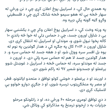
په همدې حال کې، د اسراییل پوځ اعلان کړی چې د نن ورځې له
سهار څخه یې له هغو سیمو څخه شاتګ کړی چې د فلسطیني
وګړو ګڼه ګوڼه پکې ډېره وه.
په ورته وخت کې، د اسراییل پوځ اعلان وکړ چې د یکشنبې سهار
یې د شاؤل اورون جسد، چې د حماس ډلې له خوا څه باندې ۱۰
کاله پخوا نیول شوی و، موندلی او اسراییل ته انتقال کړی دی.
شاؤل اورون د ۲۰۱۴ کال په جګړه کې د هدار ګولډین په نوم له
یوه بل افسر سره ووژل شو، او د هغه جسد له حماس سره و. د
هدار ګولډین جسد لا هم له حماس سره پاتې دی. د اورون د
جسد له موندلو سره، له حماس څخه د اسراییل د غوښتل شوو
یرغملو او جسدونو شمېر ۹۷ ته راکم شوی دی.
د اوربند او د یرغملو د خوشې کولو توافق د متحدو ایالتونو، قطر،
او مصر په منځګړیتوب ترسره شوی، او د جګړې دواړو خواوو یې
لاسلیک کړی دی.
د دې توافق لومړۍ مرحله ۶۰ ورځې ده، او د راتلونکو مرحلو
جزئیات به د اړخونو ترمنځ په مذاکراتو کې وټاکل شي.