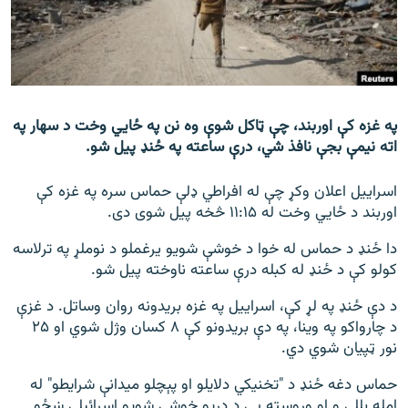
اړیکه
دري پاڼه
Azadi English
په غزه کې اوربند، چې ټاکل شوې وه نن په ځايي وخت د سهار په
راسره ملګري شئ
اته نیمې بجې نافذ شي، درې ساعته په ځنډ پیل شو.
اسراییل اعلان وکړ چې له افراطي ډلې حماس سره په غزه کې
اوربند د ځايي وخت له ۱۱:۱۵ څخه پیل شوی دی.
د ازادې اروپا/ ازادي راډيو ټولې پاڼې
دا ځنډ د حماس له خوا د خوشې شویو یرغملو د نوملړ په ترلاسه
کولو کې د ځنډ له کبله درې ساعته ناوخته پیل شو.
د دې ځنډ په لړ کې، اسراییل په غزه بریدونه روان وساتل. د غزې
د چارواکو په وینا، په دې بریدونو کې ۸ کسان وژل شوي او ۲۵
نور ټپیان شوي دي.
حماس دغه ځنډ د "تخنیکي دلایلو او پېچلو میدانې شرایطو" له
امله بللی و او وروسته یې د دریو خوشې شویو اسرائیلي ښځو