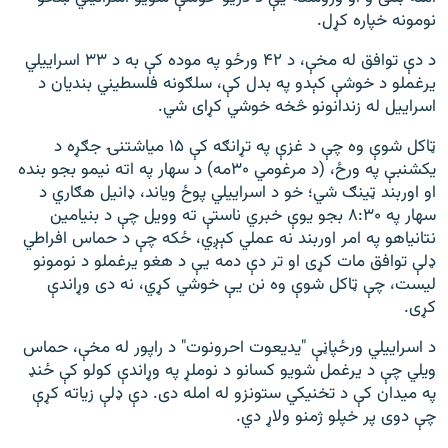
نومونه خپاره کړل.
د دې توافق له مخې، د ۴۲ ورځو په موده کې به د ۳۳ اسراییلي
یرغملو د خوشې کېدو په بدل کې، سلګونه فلسطیني بندیان د
اسراییل له زندانونو څخه خوشي کړای شي.
ټاکل شوې وه چې د غزې په تړانګه کې ۱۵ میاشتنۍ جګړه د
یکشنبې په ورځ، (د مرغومي ۳۰مه) د سهار په اته نیمو بجو بنده
او اوربند ټینګ شي؛ خو د اسراییلي پوځ ویاند، ډانیل هګاري د
سهار په ۸:۳۰ بجو یوې خبري ناستې ته وویل چې د بنیامین
نتانیاهو په امر اوربند نه عملي کېږي، ځکه چې د حماس افراطي
ډلې توافق مات کړی او تر دې دمه یې د هغو یرغملو د نومونو
لیست، چې ټاکل شوې وه نن یې خوشي کړي، نه دی وړاندې
کړی.
د اسراییلي ورځپاڼې "یدیعوت احرونوت" د راپور له مخې، حماس
ویلي چې د یرغمل شویو کسانو د نوملړ په وړاندې کولو کې ځنډ
په میدان کې د تخنیکي ستونزو له امله دی. دې ډلې زیاته کړې
چې دوی پر خپلو ژمنو ولاړ دي.