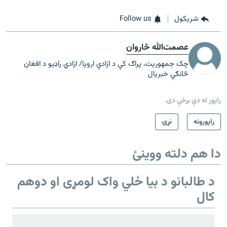
شريکول
Follow us
عصمت‌الله څاروان
چک جمهوریت، پراګ کې د ازادې اروپا/ ازادي راډیو د افغان
څانګې خبریال
راپور له دې برخې دی.
راپورونه
نړۍ
دا هم دلته ووینئ
د طالبانو د بیا ځلي واک لومړی او دوهم
کال