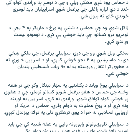
د حماس یوه غړي مخکې ویلي و چې د نوملړ په وړاندې کولو کې
ځنډ د دې لپاره راغلی چې یرغمل شوي اسراییلیان باید لومړی
خوندي ځای ته بیول شي.
ټاکل شوې وه چې حماس د شنبې په ورځ د مازیګر په ۴ بجې د
لومړیو درو کسانو، چې باید خوشي یې کړي، د نومونو لیست
وړاندې کړي.
مخکې ویل شوي وو چې درې اسراییلي یرغمل، چې ملکي ښځې
دي، د ماسپښین په ۴ بجو خوشې کیږي، او د اسراییل خاورې ته
د هغوی تر انتقال وروسته به له ۹۰ زیات فلسطیني بندیان
خوشې شي.
د اسراییلي پوځ ویاند د یکشنبې په سهار ټینګار وکړ چې تر هغه
وخته چې حماس د هغو یرغمل شویو کسانو نوملړ، چې د هغوی
پر خوشې کولو توافق شوی، وړاندې نه کړي، اسراییل به اوربند
ونه کړي او د پوځ عملیات به دوام ولري. حماس د امریکا او
اروپايي اتحادیې له خوا د یوې ترهګرې ډلې په توګه پېژندل کېږي.
د اسراییلي تلویزیونونو راپورونه وايي په هغه شېبه کې چې باید
اوربند نافذ شوی وای، پر غزې هوايي بریدونو دوام وکړ.