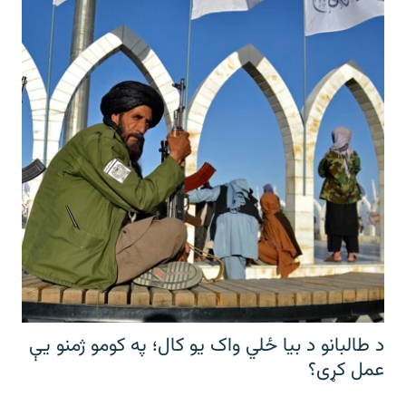
د طالبانو د بیا ځلي واک یو کال؛ په کومو ژمنو یې
عمل کړی؟