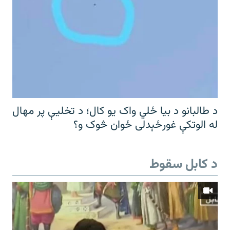
د طالبانو د بیا ځلي واک یو کال؛ د تخلیې پر مهال
له الوتکې غورځېدلی ځوان څوک و؟
د کابل سقوط