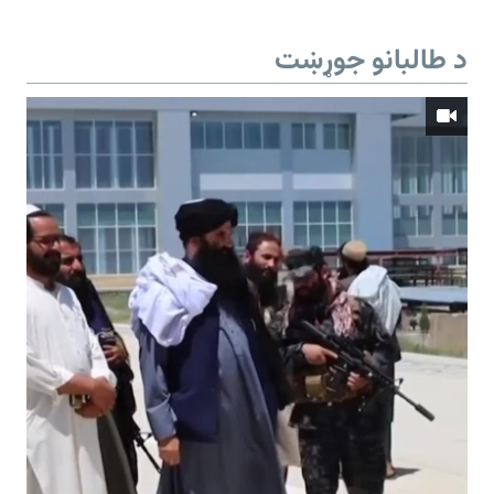
د طالبانو جوړښت