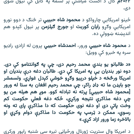
۲۰۲۲م
کال د اګست میاشتې پر لسمه په کابل کې نیول شوی
دی.
ځینو امریکايي چارواکو د
محمود شاه حبیبي
تر څنګ د دوو نورو
امریکايي وګړو
رایان کوربت
او
جورج ګیلزمن
پر نیول کېدو هم
اندېښنه ښوولې ده.
د
محمود شاه حبیبي
ورور،
احمدشاه حبیبي
پرون له ازادۍ راډیو
سره په خبرو کې وویل:
«د طالبانو یو بندي محمد رحیم دی، چې په ګوانتنامو کې دی.
دوه نور بندیان یې په امریکا کې دي. طالبان دغه درې بندیان او
امریکا ورڅخه د خپلو درېیو وګړو خوشې کېدل غواړي. ولسمشر
جو بایډن ما ته ډاډ راکړ، چې محمد رحیم افغان به ستا له ورور
[محمود شاه حبیبي] پرته نه تبادله کوو. موږ هم هیله من یو
چې دغه مذاکرې نتیجه ورکړي، ځکه دغه فعلي حکومت کم
وخت پاتې دی او دغه نوی حکومت که دا مذاکرې پای ته ونه
رسوي، ممکن د ټرمپ په حکومت دا مذاکرې دوام وکړي او
بالاخره زما ورور ازاد کړي.»
د امریکا وال ستریت ژورنال ورځپاڼې تېره سې شنبه راپور ورکړی