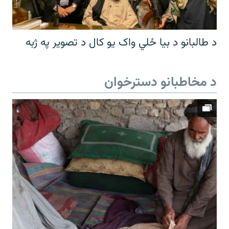
د طالبانو د بیا ځلي واک یو کال د تصویر په ژبه
د مخاطبانو دسترخوان