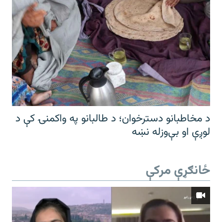
د مخاطبانو دسترخوان؛ د طالبانو په واکمنۍ کې د
لوږې او بې‌وزله نښه
ځانګړې مرکې