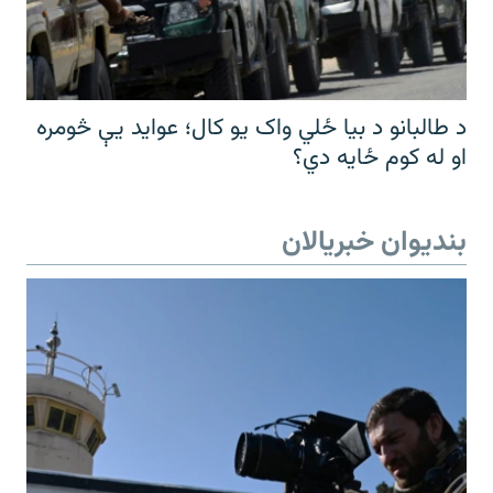
د طالبانو د بیا ځلي واک یو کال؛ عواید یې څومره
او له کوم ځایه دي؟
بندیوان خبریالان