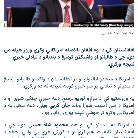
اړیکه
دري پاڼه
Azadi English
محمود شاه حبیبي
راسره ملګري شئ
افغانستان کې د یوه افغان-الاصله امریکايي وګړي ورور هیله من
دی، چې د طالبانو او واشنګټن ترمنځ د بندیانو د تبادلې خبرې
نتیجه ورکړي.
د ازادې اروپا/ ازادي راډيو ټولې پاڼې
د امریکا د متحدو ایالتونو او پر افغانستان د واکمنو طالبانو ترمنځ
د بندیانو د تبادلې پر سر خبرو کومه نتیجه نه ده ورکړې.
په وروستیو کې د دواړو لوریو ترمنځ دغه خبرې چټکې شوي او د
امریکا د ملي امنیت شورا ویاند
جان کربي
ویلي، دغه هڅې به د
امریکايي وګړو تر خوشې کېدو پورې روانې وي.
د امریکا په بندیانو کې یو هم
محمود شاه حبیبي
دی، چې د
افغانستان تابعیت هم لري او د کورنۍ غړي یې وايي، هغه د