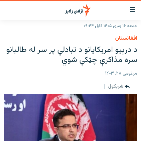
اسرسۍ
ړ
جمعه ۱۶ زمری ۱۴۰۵ کابل ۰۹:۴۴
ېنکونه
کورپاڼه
افغانستان
صلي
راپورونه
د درېیو امریکایانو د تبادلې پر سر له طالبانو
تن
خبرونه
افغانستان
سره مذاکرې چټکې شوي
ه
رتلل
د خپرونو جدول
سیمه
افغانستان
صلي
مرغومی ۲۸, ۱۴۰۳
مرکې
نړۍ
منځنی ختیځ
ېنو
شريکول
ه
اونیزې خپرونې
نړۍ
رتلل
انځوریزه برخه
ټون
ورزش
اڼې
ه
د کډوالۍ بحران
راجعه
'کووېډ-۱۹'