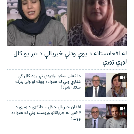
له افغانستانه د یوې وتلې خبریالې د تېر يو کال
لوړې ژورې
د افغان ښځو تراژیدي تېر یوه کال کې؛
غفاري ولې له هېواده ووته او ولې بېرته
ستنه شوه؟
افغان خبریال جلال ستانکزی د زمري د
۲۴مې له جریاناتو وروسته ولې له هېواده
ووت؟