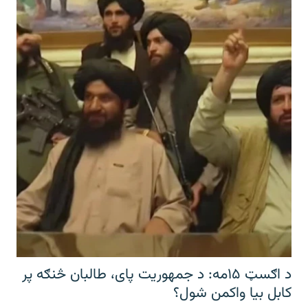
د اګسټ ۱۵مه: د جمهوریت پای، طالبان څنګه پر
کابل بیا واکمن شول؟