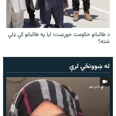
د طالبانو حکومت جوړښت؛ ایا په طالبانو کې ډلې
شته؟
له ښوونځي لرې