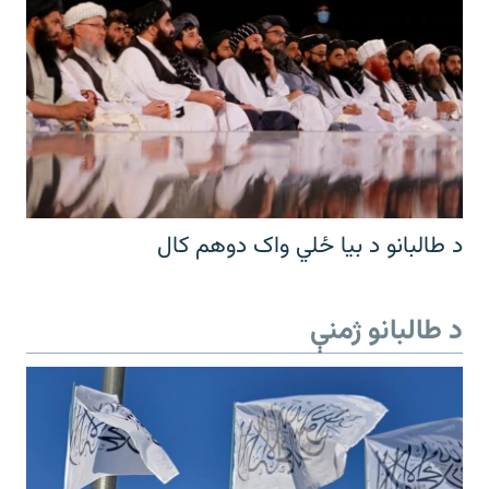
د طالبانو د بیا ځلي واک دوهم کال
د طالبانو ژمنې