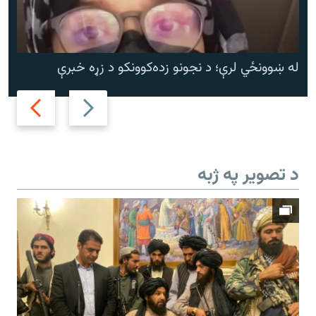
له ښوونځي لرې؛ د نجونو زده‌کوونکو د زړه خبرې
Next
Previous
slide
slide
د تصویر په ژبه