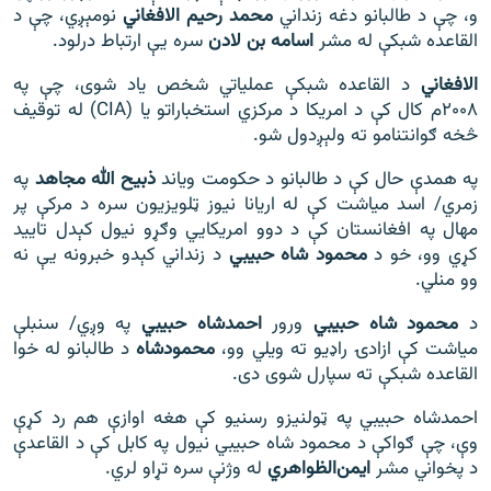
و، چې د طالبانو دغه زنداني
محمد رحیم الافغاني
نومېږي، چې د
القاعده شبکې له مشر
اسامه بن لادن
سره یې ارتباط درلود.
الافغاني
د القاعده شبکې عملیاتي شخص یاد شوی، چې په
۲۰۰۸م کال کې د امریکا د مرکزي استخباراتو یا (CIA) له توقیف
څخه ګوانتنامو ته ولېږدول شو.
په همدې حال کې د طالبانو د حکومت ویاند
ذبیح الله مجاهد
په
زمري/ اسد میاشت کې له اریانا نیوز ټلویزیون سره د مرکې پر
مهال په افغانستان کې د دوو امریکايي وګړو نیول کېدل تایید
کړي وو، خو د
محمود شاه حبیبي
د زنداني کېدو خبرونه یې نه
وو منلي.
د
محمود شاه حبیبي
ورور
احمدشاه حبیبي
په وږي/ سنبلې
میاشت کې ازادۍ راډیو ته ویلي وو،
محمودشاه
د طالبانو له خوا
القاعده شبکې ته سپارل شوی دی.
احمدشاه حبیبي په ټولنیزو رسنیو کې هغه اوازې هم رد کړې
وې، چې ګواکې د محمود شاه حبیبي نیول په کابل کې د القاعدې
د پخواني مشر
ایمن‌الظواهري
له وژنې سره تړاو لري.