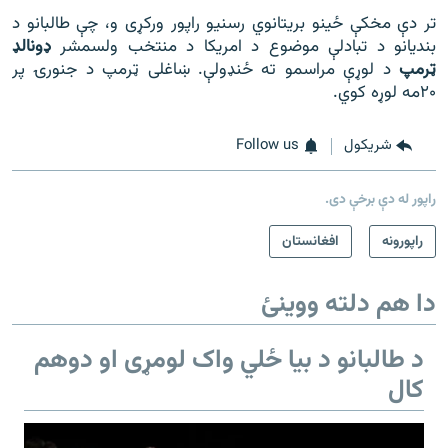
تر دې مخکې ځینو بریتانوي رسنیو راپور ورکړی و، چې طالبانو د
بندیانو د تبادلې موضوع د امریکا د منتخب ولسمشر
ډونالډ
ټرمپ
د لوړې مراسمو ته ځنډولې. ښاغلی ټرمپ د جنورۍ پر
۲۰مه لوړه کوي.
شريکول
Follow us
راپور له دې برخې دی.
راپورونه
افغانستان
دا هم دلته ووینئ
د طالبانو د بیا ځلي واک لومړی او دوهم
کال