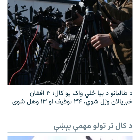
د طالبانو د بیا ځلي واک یو کال؛ ۳ افغان
خبریالان وژل شوي، ۳۴ توقیف او ۱۳ وهل شوي
د کال تر ټولو مهمې پېښې