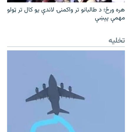
هره ورځ؛ د طالبانو تر واکمنۍ لاندې یو کال تر ټولو
مهمې پېښې
تخلیه