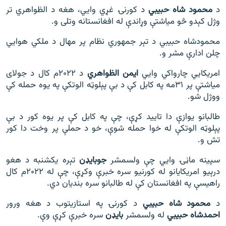
د
محمود شاه حبیبي
د کورنۍ غړي وايي، هغه د الظواهري تر
وژل کېدو څو میاشتې وړاندې له افغانستانه وتلی و.
محمودشاه حبیبي د تېر جمهوري نظام پر مهال د ملکي هوايي
چلن ادارې مشر و.
امریکايي چارواکي وايي
ایمن الظواهري
د ۲۰۲۲م کال د جولای
میاشتې پر ۳۱مه په کابل کې د بې پېلوټه الوتکې په یوه حمله کې
ووژل شو.
طالبانو یوازې دا تایید کړې، چې په کابل کې پر یوه کور د بې
پېلوټه الوتکې له خوا حمله شوې، خو د حملې پر وخت دا کور
تش و.
سپینه ماڼۍ وایي چې ولسمشر
جوبایډن
تېره یکشنبه د هغو
درېیو امریکایانو له کورنیو سره خبرې وکړې، چې له ۲۰۲۲م کال
راهیسې په افغانستان کې له طالبانو سره بندیان دي.
د
محمود شاه حبیبي
د کورنۍ په استازیتوب د هغه ورور
احمدشاه حبیبي
له ولسمشر
بایډن
سره خبرې کړې وې.