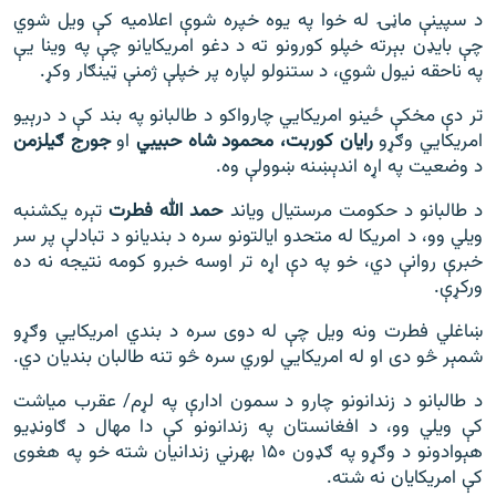
د سپینې ماڼۍ له خوا په یوه خپره شوې اعلامیه کې ویل شوي
چې بایډن بېرته خپلو کورونو ته د دغو امریکایانو چې په وینا یې
په ناحقه نیول شوي، د ستنولو لپاره پر خپلې ژمنې ټینګار وکړ.
تر دې مخکې ځینو امریکايي چارواکو د طالبانو په بند کې د درېیو
امریکايي وګړو
رایان کوربت، محمود
شاه حبیبي
او
جورج ګیلزمن
د وضعیت په اړه اندېښنه ښوولې وه.
د طالبانو د حکومت مرستیال ویاند
حمد الله فطرت
تېره یکشنبه
ویلي وو، د امریکا له متحدو ایالتونو سره د بندیانو د تبادلې پر سر
خبرې روانې دي، خو په دې اړه تر اوسه خبرو کومه نتیجه نه ده
ورکړې.
ښاغلي فطرت ونه ویل چې له دوی سره د بندي امریکايي وګړو
شمېر څو دی او له امریکايي لوري سره څو تنه طالبان بندیان دي.
د طالبانو د زندانونو چارو د سمون ادارې په لړم/ عقرب میاشت
کې ویلي وو، د افغانستان په زندانونو کې دا مهال د ګاونډیو
هېوادونو د وګړو په ګډون ۱۵۰ بهرني زندانیان شته خو په هغوی
کې امریکایان نه شته.