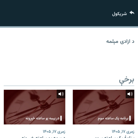
اړیکه
شريکول
دري پاڼه
Azadi English
د ازادۍ مېلمه
راسره ملګري شئ
برخې
د ازادې اروپا/ ازادي راډيو ټولې پاڼې
زمری ۱۷, ۱۴۰۵
زمری ۱۷, ۱۴۰۵