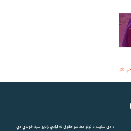
خې کتل
د دې سایټ د ټولو مطالبو حقوق له ازادي راډیو سره خوندي دي