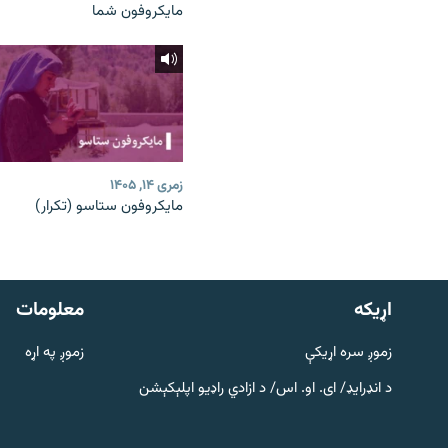
مایکروفون شما
زمری ۱۴, ۱۴۰۵
مایکروفون ستاسو (تکرار)
دري پاڼه
Azadi English
اړيکه
معلومات
راسره ملګري شئ
زموږ سره اړیکې
زموږ په اړه
د انډرایډ/ ای. او. اس/ د ازادي راډیو اپلېکېشن
د ازادې اروپا/ ازادي راډيو ټولې پاڼې