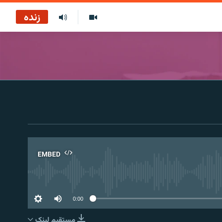
زنده
EMBED
No 
0:00
مستقیم لېنک