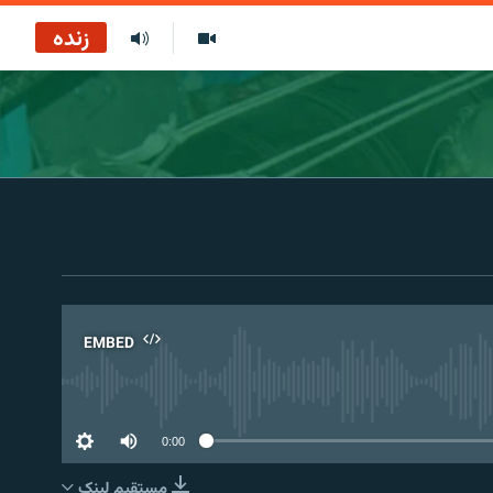
زنده
EMBED
No 
0:00
مستقیم لېنک