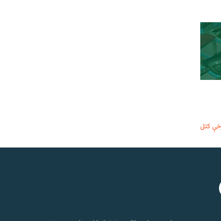
خې کتل