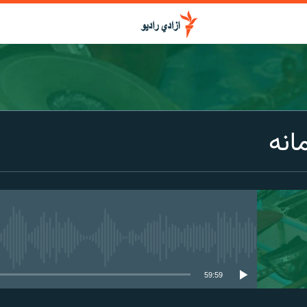
انه
media source currently available
59:59