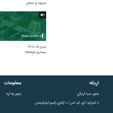
سرود و سخن
زمری ۱۵, ۱۴۰۵
سندرو مېلمانه
دري پاڼه
Azadi English
اړيکه
معلومات
راسره ملګري شئ
زموږ سره اړیکې
زموږ په اړه
د انډرایډ/ ای. او. اس/ د ازادي راډیو اپلېکېشن
د ازادې اروپا/ ازادي راډيو ټولې پاڼې