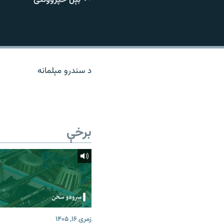
اړیکه
د سندرو مېلمانه
برخې
زمری ۱۶, ۱۴۰۵