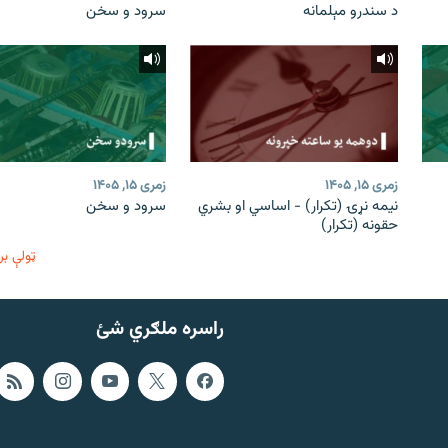
د سندرو مېلمانه
سرود و سخن
زمری ۱۵, ۱۴۰۵
زمری ۱۵, ۱۴۰۵
نیمه نړۍ (تکرار) - اساسي او بشري
سرود و سخن
حقونه (تکرار)
ټولې بر
راسره ملګري شئ